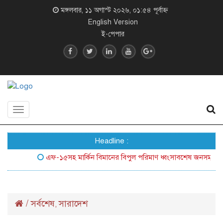
মঙ্গলবার, ১১ অগাস্ট ২০২৬, ০১:৫৪ পূর্বাহ্ন
English Version
ই-পেপার
Toggle
navigation
Headline :
এফ-১৫সহ মার্কিন বিমানের বিপুল পরিমাণ ধ্বংসাবশেষ জনসম্মুখে আনল 
/
সর্বশেষ
সারাদেশ
,