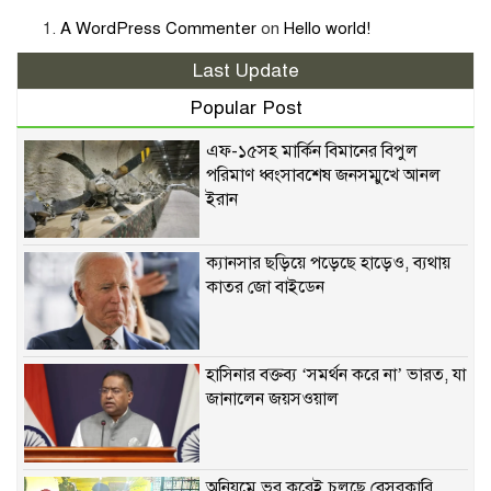
A WordPress Commenter
on
Hello world!
Last Update
Popular Post
এফ-১৫সহ মার্কিন বিমানের বিপুল
পরিমাণ ধ্বংসাবশেষ জনসম্মুখে আনল
ইরান
ক্যানসার ছড়িয়ে পড়েছে হাড়েও, ব্যথায়
কাতর জো বাইডেন
হাসিনার বক্তব্য ‘সমর্থন করে না’ ভারত, যা
জানালেন জয়সওয়াল
অনিয়মে ভর করেই চলছে বেসরকারি