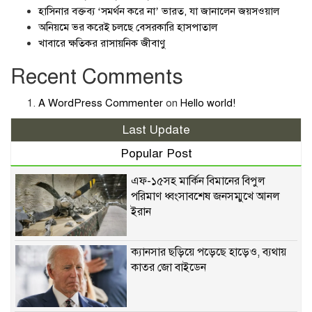
হাসিনার বক্তব্য ‘সমর্থন করে না’ ভারত, যা জানালেন জয়সওয়াল
অনিয়মে ভর করেই চলছে বেসরকারি হাসপাতাল
খাবারে ক্ষতিকর রাসায়নিক জীবাণু
Recent Comments
A WordPress Commenter
on
Hello world!
Last Update
Popular Post
এফ-১৫সহ মার্কিন বিমানের বিপুল
পরিমাণ ধ্বংসাবশেষ জনসম্মুখে আনল
ইরান
ক্যানসার ছড়িয়ে পড়েছে হাড়েও, ব্যথায়
কাতর জো বাইডেন