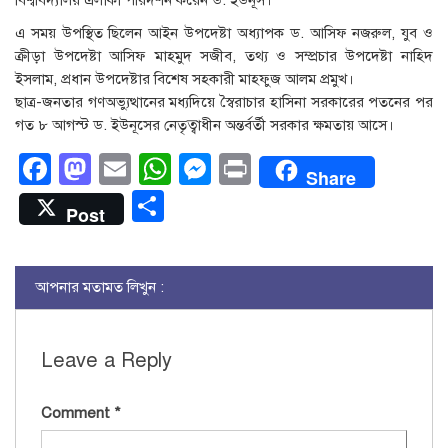
বিশ্ববিদ্যালয় এলাকা পরিদর্শন করেন ড. ইউনূস।
এ সময় উপস্থিত ছিলেন আইন উপদেষ্টা অধ্যাপক ড. আসিফ নজরুল, যুব ও
ক্রীড়া উপদেষ্টা আসিফ মাহমুদ সজীব, তথ্য ও সম্প্রচার উপদেষ্টা নাহিদ
ইসলাম, প্রধান উপদেষ্টার বিশেষ সহকারী মাহফুজ আলম প্রমুখ।
ছাত্র-জনতার গণঅভ্যুত্থানের মধ্যদিয়ে স্বৈরাচার হাসিনা সরকারের পতনের পর
গত ৮ আগস্ট ড. ইউনূসের নেতৃত্বাধীন অন্তর্বর্তী সরকার ক্ষমতায় আসে।
Facebook
Mastodon
Email
WhatsApp
Messenger
Print
Share
Share
Post
আপনার মতামত লিখুন :
Leave a Reply
Comment
*