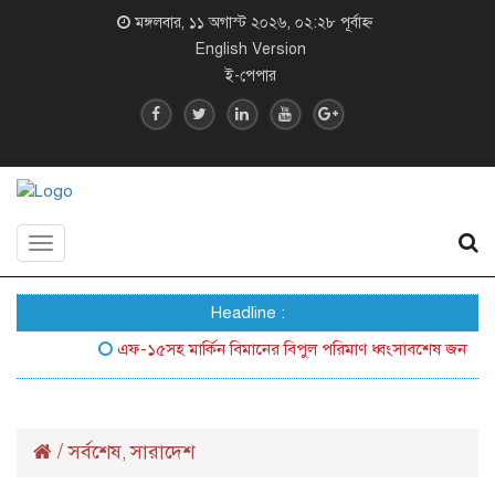
মঙ্গলবার, ১১ অগাস্ট ২০২৬, ০২:২৮ পূর্বাহ্ন
English Version
ই-পেপার
Toggle
navigation
Headline :
এফ-১৫সহ মার্কিন বিমানের বিপুল পরিমাণ ধ্বংসাবশেষ জনসম্মুখে আ
/
সর্বশেষ
সারাদেশ
,