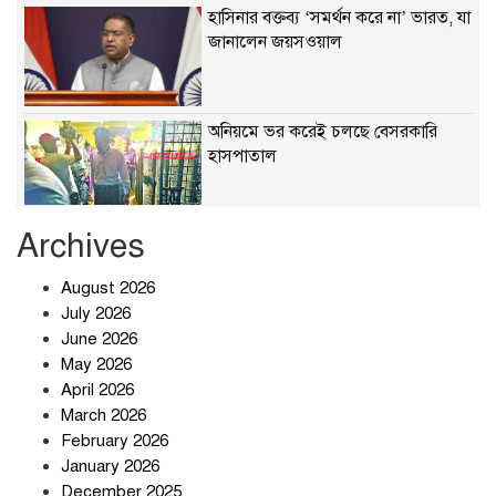
হাসিনার বক্তব্য ‘সমর্থন করে না’ ভারত, যা
জানালেন জয়সওয়াল
অনিয়মে ভর করেই চলছে বেসরকারি
হাসপাতাল
Archives
খাবারে ক্ষতিকর রাসায়নিক জীবাণু
August 2026
July 2026
June 2026
May 2026
April 2026
সৌদি আরব-পাকিস্তান-তুরস্কের প্রতিরক্ষা
চুক্তি নিয়ে ইরানের কড়া বার্তা
March 2026
February 2026
January 2026
December 2025