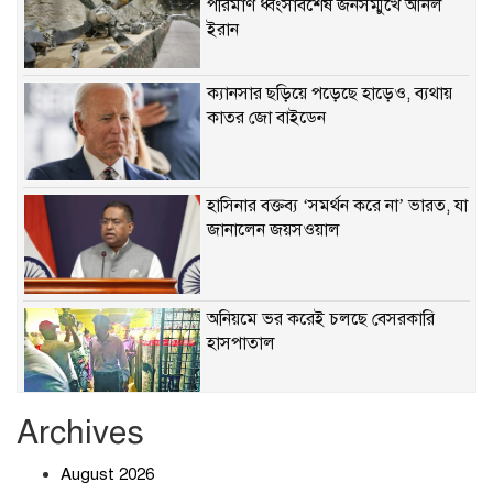
পরিমাণ ধ্বংসাবশেষ জনসম্মুখে আনল
ইরান
ক্যানসার ছড়িয়ে পড়েছে হাড়েও, ব্যথায়
কাতর জো বাইডেন
হাসিনার বক্তব্য ‘সমর্থন করে না’ ভারত, যা
জানালেন জয়সওয়াল
অনিয়মে ভর করেই চলছে বেসরকারি
হাসপাতাল
Archives
খাবারে ক্ষতিকর রাসায়নিক জীবাণু
August 2026