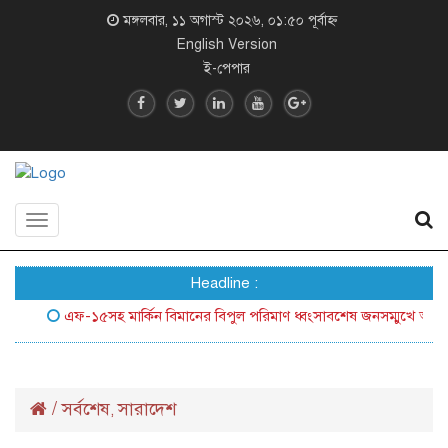
মঙ্গলবার, ১১ অগাস্ট ২০২৬, ০১:৫০ পূর্বাহ্ন
English Version
ই-পেপার
Toggle
navigation
Headline :
এফ-১৫সহ মার্কিন বিমানের বিপুল পরিমাণ ধ্বংসাবশেষ জনসম্মুখে আনল ইরান
/
সর্বশেষ
সারাদেশ
,