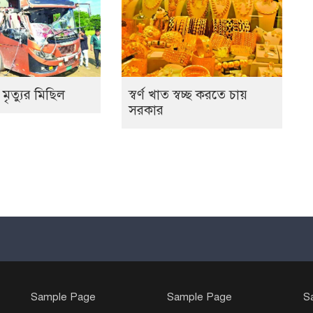
 মৃত্যুর মিছিল
স্বর্ণ খাত স্বচ্ছ করতে চায়
সরকার
Sample Page
Sample Page
S