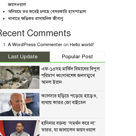
জয়সওয়াল
অনিয়মে ভর করেই চলছে বেসরকারি হাসপাতাল
খাবারে ক্ষতিকর রাসায়নিক জীবাণু
Recent Comments
A WordPress Commenter
on
Hello world!
Last Update
Popular Post
এফ-১৫সহ মার্কিন বিমানের বিপুল
পরিমাণ ধ্বংসাবশেষ জনসম্মুখে
আনল ইরান
ক্যানসার ছড়িয়ে পড়েছে হাড়েও,
ব্যথায় কাতর জো বাইডেন
হাসিনার বক্তব্য ‘সমর্থন করে না’
ভারত, যা জানালেন জয়সওয়াল