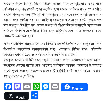
অশুভ শক্তিকে বিনাশ, হিংসা বিদ্বেশ হানাহানি থেকে মুক্তিলাভ এবং শান্তি
প্রতিষ্ঠার জন্য এই কুমারী পূজা অনুষ্ঠিত হয়ে থাকে। নারীকে মাতৃরুপে সর্বোচ্চ
সম্মান প্রদর্শনের জন্য কুমারী পূজা অনুষ্ঠিত হয়। পরে দেশ ও জাতির কল্যাণ
কামনা করে প্রার্থনা করা হয়। মাহিগঞ্জ রোমকৃষ্ণ আশ্রমে ভোর ৬টা থেকে শত
শত ভক্তবৃন্দ উপস্থিত হয়। সকল ভক্তবৃন্দই হিংসা বিদ্বেশ হানাহানি ভুলে অশুভ
শক্তিকে বিনাশ করে শান্তি প্রতিষ্ঠার জন্য প্রার্থনা করেন। পরে ভক্তদের মাঝে
প্রসাদ বিতরণ করা হয়।
এদিকে মাহিগঞ্জ রামকৃষ্ণ মিশনসহ বিভিন্ন মণ্ডপ পরিদর্শণ করেন রংপুর মহানগর
বিএনপির আহবায়ক সামসুজ্জামান সামু। এছাড়াও বিভিন্ন মণ্ডপ পরিদর্শন
করেছেন জামায়াতের মহানগর আমীর এটিএম আজম খান।
রামকৃষ্ণ মিশনের নির্বাহী সদস্য সুব্রত সরকার বলেন, আমাদের পূজায় আনন্দ
উৎসবের কোনো ঘাটতি নেই। শারদীয় দুর্গাপূজা আড়ম্বর পরিবেশে উৎসাহের
সাথে পূজা করছে। মণ্ডপে ভক্তদের উপস্থিতিই সেটা প্রমাণ করে। ভক্তরা
স্বস্তফূর্তভাবে অংশ নিচ্ছে।
Facebook
Mastodon
Email
WhatsApp
Messenger
Print
Share
Share
Post