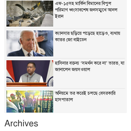
এফ-১৫সহ মার্কিন বিমানের বিপুল
পরিমাণ ধ্বংসাবশেষ জনসম্মুখে আনল
ইরান
ক্যানসার ছড়িয়ে পড়েছে হাড়েও, ব্যথায়
কাতর জো বাইডেন
হাসিনার বক্তব্য ‘সমর্থন করে না’ ভারত, যা
জানালেন জয়সওয়াল
অনিয়মে ভর করেই চলছে বেসরকারি
হাসপাতাল
Archives
খাবারে ক্ষতিকর রাসায়নিক জীবাণু