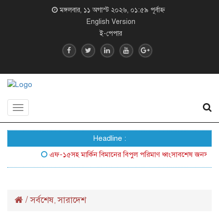
মঙ্গলবার, ১১ অগাস্ট ২০২৬, ০১:৫৯ পূর্বাহ্ন
English Version
ই-পেপার
Toggle
navigation
Headline :
এফ-১৫সহ মার্কিন বিমানের বিপুল পরিমাণ ধ্বংসাবশেষ জনসম্মুখে আন
/
সর্বশেষ
সারাদেশ
,