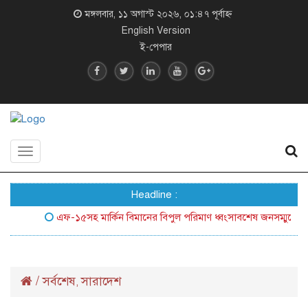
মঙ্গলবার, ১১ অগাস্ট ২০২৬, ০১:৪৭ পূর্বাহ্ন
English Version
ই-পেপার
Toggle
navigation
Headline :
এফ-১৫সহ মার্কিন বিমানের বিপুল পরিমাণ ধ্বংসাবশেষ জনসম্মুখে আনল ই
/
সর্বশেষ
সারাদেশ
,