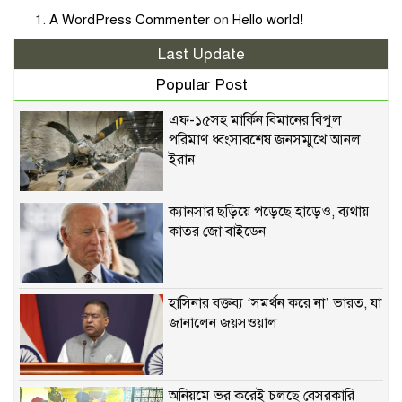
A WordPress Commenter
on
Hello world!
Last Update
Popular Post
এফ-১৫সহ মার্কিন বিমানের বিপুল
পরিমাণ ধ্বংসাবশেষ জনসম্মুখে আনল
ইরান
ক্যানসার ছড়িয়ে পড়েছে হাড়েও, ব্যথায়
কাতর জো বাইডেন
হাসিনার বক্তব্য ‘সমর্থন করে না’ ভারত, যা
জানালেন জয়সওয়াল
অনিয়মে ভর করেই চলছে বেসরকারি