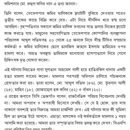
কমিশনার মো. রুহুল কবির খান এ তথ্য জানান।
তিনি বলেন, ডেভেলপার জমির মালিককে ফ্ল্যাটটি বুঝিয়ে দেওয়ার পরেও
তৃতীয় পক্ষের কাছে বিক্রি করে দেয়। এটা নিয়ে দীর্ঘদিন ধরে দ্বন্দ্ব চলে
আসছিল। বৃহস্পতিবার সকালে জমির মালিক ভবনের সাত তলায় নিজের ফ্ল্যাটে
কাজ করতে যায়। মামুনের সহযোগিতায় ডেভেলপার কোম্পানির ব্যবস্থাপনা
পরিচালক আব্দুল লতিফসহ ২০ থেকে ২৫ জনকে নিয়ে দীপ্ত টিভির সম্প্রচার
কর্মকর্তা ও জমির মালিকের ছেলে তানজিল জাহান ইসলাম তামিমের ওপর
হামলা করে। আহত অবস্থায় তামিমকে মনোয়ারা হাসপাতালে নিয়ে গেলে
চিকিৎসক মৃত ঘোষণা করেন।
এই ঘটনায় নিহতের বাবা সুলতান আহমেদ বাদী হয়ে হাতিরঝিল থানায় একটি
হত্যা মামলা দায়ের করেন। মামলার পরপরই অভিযান চালিয়ে পাঁচজনকে
গ্রেফতার করা হয়। তারা হলেন, মো. আব্দুল লতিফ (৪৬), মো. কুরবান আলী
(২৪), মাহিন (১৮), মোজাম্মেল হক কবির (৫২) ও বাঁধন (২০)।
এ প্রশ্নের জবাবে ডিসি তেজগাঁও বলেন, রাজনৈতিক পরিচয় বিবেচনায় দেখছি
না। আমরা অপরাধ ও অপরাধী হিসেবে দেখছি। সে যে ই হোক, তার দায়
থাকলে অবশ্যই তার বিরুদ্ধে আমরা চার্জশিট দেব। এই ঘটনায় কার কী ভূমিকা
ছিল তা তদন্তে উঠে আসবে। এছাড়া, মাদকের ওই কর্মকর্তাকে মামলার ১ নম্বর
আসামি করা হয়েছে। আমরা তার সম্পৃক্ততার বিষয় তদন্ত করে দেখব। বিএনপি
নেতা রবিউল তিন নম্বর আসামি।