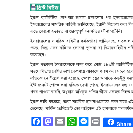
ইরান ব্যালিস্টিক ক্ষেপণাস্ত্র হামলা চালানোর পর ইসরায়েলে
ইসরায়েলের সামরিক বাহিনী জানিয়েছে, ইরানী নিক্ষেপ করা কিছ
এতে কোনো হতাহত বা গুরুত্বপূর্ণ ক্ষয়ক্ষতির ঘটনা ঘটেনি।
ইসরায়েলের সামরিক বাহিনীর কর্মকর্তারা জানিয়েছে, গতকাল মঙ্
পড়ে, কিন্তু এসব ঘাঁটিতে কোনো স্থাপনা বা বিমানবাহিনীর শক
করেছেন।
ইরান গতকাল ইসরায়েলকে লক্ষ্য করে মোট ১৮০টি ব্যালিস্টিক ক্ষেপ
সহযোগিতায় বেশির ভাগ ক্ষেপণাস্ত্র আকাশে ধ্বংস করা সম্ভব হলেও 
প্রতিবেদনে উল্লেখ করা হয়েছে, ক্ষেপণাস্ত্রের আঘাতে কতটুকু ক্
ইন্টারনেটে পোস্ট করা ছবিতে দেখা গেছে, ইসরায়েলের মধ্য ও 
খবর পাওয়া যায়নি, শুধুমাত্র অধিকৃত পশ্চিম তীরে একজন নিহ
ইরান দাবি করেছে, তারা সামরিক স্থাপনাগুলোকে লক্ষ্য করে এ
হেনেছে। মার্কিন প্রেসিডেন্ট জো বাইডেন এই হামলাকে ‘অকার্
Facebook
Mastodon
Email
WhatsApp
Messenge
Print
Share