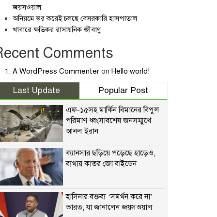
জয়সওয়াল
অনিয়মে ভর করেই চলছে বেসরকারি হাসপাতাল
খাবারে ক্ষতিকর রাসায়নিক জীবাণু
Recent Comments
A WordPress Commenter
on
Hello world!
Last Update
Popular Post
এফ-১৫সহ মার্কিন বিমানের বিপুল
পরিমাণ ধ্বংসাবশেষ জনসম্মুখে
আনল ইরান
ক্যানসার ছড়িয়ে পড়েছে হাড়েও,
ব্যথায় কাতর জো বাইডেন
হাসিনার বক্তব্য ‘সমর্থন করে না’
ভারত, যা জানালেন জয়সওয়াল