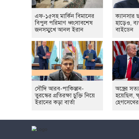
এফ-১৫সহ মার্কিন বিমানের
ক্যানসার 
বিপুল পরিমাণ ধ্বংসাবশেষ
হাড়েও, ব্
জনসম্মুখে আনল ইরান
বাইডেন
সৌদি আরব-পাকিস্তান-
অস্ত্রের স
তুরস্কের প্রতিরক্ষা চুক্তি নিয়ে
হয়েছিল, ক্ষু
ইরানের কড়া বার্তা
হেগসেথের তু