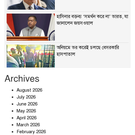
হাসিনার বক্তব্য ‘সমর্থন করে না’ ভারত, যা
জানালেন জয়সওয়াল
অনিয়মে ভর করেই চলছে বেসরকারি
হাসপাতাল
Archives
খাবারে ক্ষতিকর রাসায়নিক জীবাণু
August 2026
July 2026
June 2026
May 2026
April 2026
সৌদি আরব-পাকিস্তান-তুরস্কের প্রতিরক্ষা
চুক্তি নিয়ে ইরানের কড়া বার্তা
March 2026
February 2026