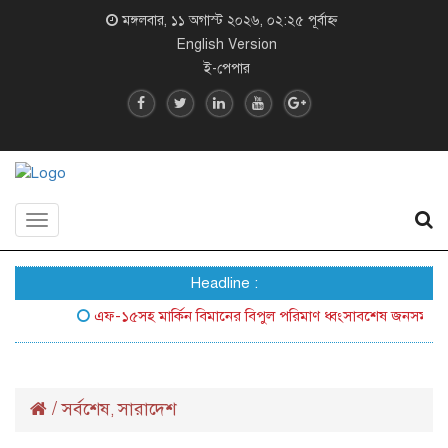
মঙ্গলবার, ১১ অগাস্ট ২০২৬, ০২:২৫ পূর্বাহ্ন
English Version
ই-পেপার
Toggle
navigation
Headline :
এফ-১৫সহ মার্কিন বিমানের বিপুল পরিমাণ ধ্বংসাবশেষ জনসম্মুখে আনল
/
সর্বশেষ
সারাদেশ
,