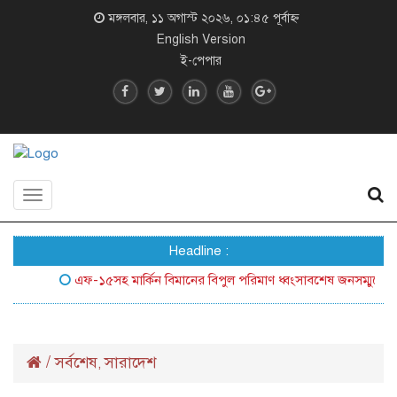
মঙ্গলবার, ১১ অগাস্ট ২০২৬, ০১:৪৫ পূর্বাহ্ন
English Version
ই-পেপার
Toggle
navigation
Headline :
এফ-১৫সহ মার্কিন বিমানের বিপুল পরিমাণ ধ্বংসাবশেষ জনসম্মুখে আনল ই
/
সর্বশেষ
সারাদেশ
,