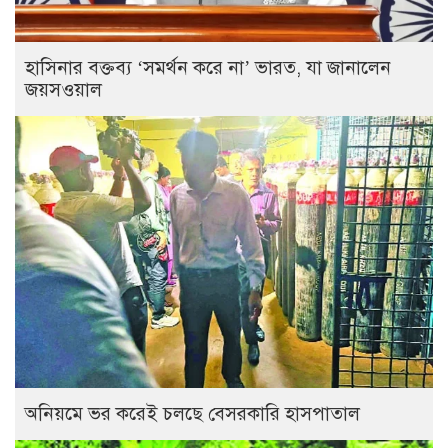
হাসিনার বক্তব্য ‘সমর্থন করে না’ ভারত, যা জানালেন
জয়সওয়াল
অনিয়মে ভর করেই চলছে বেসরকারি হাসপাতাল