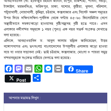
আবহাওয়াবিদ খো. হাফিজুর রহমান জানান, রংপুর, রাজশাহী, পাবনা, বগুড়া,
টাঙ্গাইল, ময়মনসিংহ, ফরিদপুর, ঢাকা, যশোর, কুষ্টিয়া, খুলনা, বরিশাল,
পটুয়াখালী, নোয়াখালী, কুমিল্লা, চট্টগ্রাম, কক্সবাজার এবং সিলেট অঞ্চল সমূহের
উপর দিয়ে দক্ষিণ/দক্ষিণ-পূর্বদিক থেকে ঘণ্টায় ৪৫-৬০ কিলোমিটার বেগে
অস্থায়ীভাবে দমকা/ঝড়ো হাওয়াসহ বৃষ্টি/বজ্রসহ বৃষ্টি হতে পারে। এসব
এলাকার নদীবন্দর সমূহকে ১ নম্বর (পুনঃ) এক নম্বর সতর্ক সংকেত দেখাতে
বলা হয়েছে।
এদিকে, আবহাওয়াবিদ ড. আবুল কালাম মল্লিক জানিয়েছেন, উত্তর
বঙ্গোপসাগর এবং তৎসংলগ্ন বাংলাদেশের উপকূলীয় এলাকায় ঝড়ো হাওয়া
বয়ে যা ওয়ার সম্ভাবনা নেই। তাই চট্টগ্রাম, কক্সবাজার, মোংলা ও পায়রা সমুদ্র
বন্দরসমূহকে সংকেত নামিয়ে ফেলতে বলা হয়েছে।
Facebook
Mastodon
Email
WhatsApp
Messenger
Print
Share
Share
Post
আপনার মতামত লিখুন :