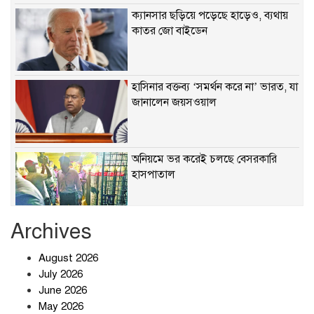
ক্যানসার ছড়িয়ে পড়েছে হাড়েও, ব্যথায়
কাতর জো বাইডেন
হাসিনার বক্তব্য ‘সমর্থন করে না’ ভারত, যা
জানালেন জয়সওয়াল
অনিয়মে ভর করেই চলছে বেসরকারি
হাসপাতাল
Archives
খাবারে ক্ষতিকর রাসায়নিক জীবাণু
August 2026
July 2026
June 2026
May 2026