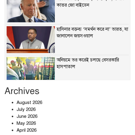
কাতর জো বাইডেন
হাসিনার বক্তব্য ‘সমর্থন করে না’ ভারত, যা
জানালেন জয়সওয়াল
অনিয়মে ভর করেই চলছে বেসরকারি
হাসপাতাল
Archives
খাবারে ক্ষতিকর রাসায়নিক জীবাণু
August 2026
July 2026
June 2026
May 2026
April 2026
সৌদি আরব-পাকিস্তান-তুরস্কের প্রতিরক্ষা