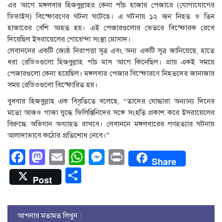
এর আগে মঙ্গলবার হিজবুল্লাহর কেনা পাঁচ হাজার পেজারে (যোগাযোগের
ডিভাইস) বিস্ফোরণের ঘটনা ঘটেছে। এ ঘটনায় ১২ জন নিহত ও তিন
হাজারের বেশি আহত হয়। এই পেজারগুলোর ভেতরে বিস্ফোরক রেখে
দিয়েছিল ইসরায়েলের গোয়েন্দা সংস্থা মোসাদ।
লেবাননের একটি জ্যেষ্ঠ নিরাপত্তা সূত্র এবং অন্য একটি সূত্র জানিয়েছে, হাতে
ধরা রেডিওগুলো হিজবুল্লাহ পাঁচ মাস আগে কিনেছিল। প্রায় একই সময়ে
পেজারগুলো কেনা হয়েছিল। মঙ্গলবার পেজার বিস্ফোরণে নিহতদের জানাজার
সময় রেডিওগুলো বিস্ফোরিত হয়।
বুধবার হিজবুল্লাহ এক বিবৃতিতে বলেছে, “তাদের যোদ্ধারা অন্যান্য দিনের
মতো আজও গাজা যুদ্ধে ফিলিস্তিনিদের সঙ্গে সংহতি প্রকাশ করে ইসরায়েলের
বিরুদ্ধে অভিযান অব্যাহত রাখবে। লেবাননে মঙ্গলবারের গণহত্যার ঘটনায়
আলাদাভাবে কঠোর প্রতিশোধ নেবে।”
Facebook
Mastodon
Email
WhatsApp
Messenger
Print
Share
Share
Post
আপনার মতামত লিখুন :