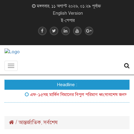
মঙ্গলবার, ১১ অগাস্ট ২০২৬, ০১:২৯ পূর্বাহ্ন
English Version
ই-পেপার
Toggle
navigation
Headline :
এফ-১৫সহ মার্কিন বিমানের বিপুল পরিমাণ ধ্বংসাবশেষ জনসম্মুখে আন
/
আন্তর্জাতিক
সর্বশেষ
,