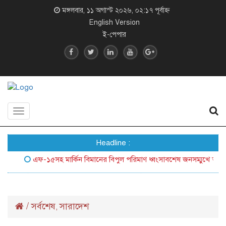
মঙ্গলবার, ১১ অগাস্ট ২০২৬, ০২:১৭ পূর্বাহ্ন
English Version
ই-পেপার
Toggle
navigation
Headline :
এফ-১৫সহ মার্কিন বিমানের বিপুল পরিমাণ ধ্বংসাবশেষ জনসম্মুখে আনল ইরান
/
সর্বশেষ
সারাদেশ
,