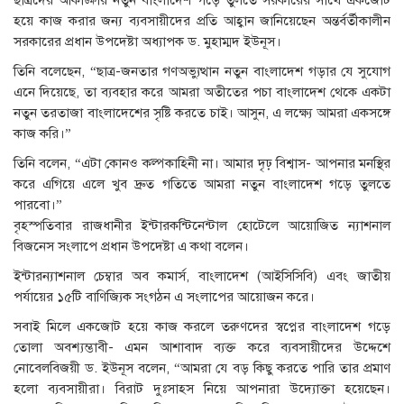
ছাত্রদের আকাঙ্ক্ষার নতুন বাংলাদেশ গড়ে তুলতে সরকারের সাথে একজোট
হয়ে কাজ করার জন্য ব্যবসায়ীদের প্রতি আহ্বান জানিয়েছেন অন্তর্বর্তীকালীন
সরকারের প্রধান উপদেষ্টা অধ্যাপক ড. মুহাম্মদ ইউনূস।
তিনি বলেছেন, “ছাত্র-জনতার গণঅভ্যুত্থান নতুন বাংলাদেশ গড়ার যে সুযোগ
এনে দিয়েছে, তা ব্যবহার করে আমরা অতীতের পচা বাংলাদেশ থেকে একটা
নতুন তরতাজা বাংলাদেশের সৃষ্টি করতে চাই। আসুন, এ লক্ষ্যে আমরা একসঙ্গে
কাজ করি।”
তিনি বলেন, “এটা কোনও কল্পকাহিনী না। আমার দৃঢ় বিশ্বাস- আপনার মনস্থির
করে এগিয়ে এলে খুব দ্রুত গতিতে আমরা নতুন বাংলাদেশ গড়ে তুলতে
পারবো।”
বৃহস্পতিবার রাজধানীর ইন্টারকন্টিনেন্টাল হোটেলে আয়োজিত ন্যাশনাল
বিজনেস সংলাপে প্রধান উপদেষ্টা এ কথা বলেন।
ইন্টারন্যাশনাল চেম্বার অব কমার্স, বাংলাদেশ (আইসিসিবি) এবং জাতীয়
পর্যায়ের ১৫টি বাণিজ্যিক সংগঠন এ সংলাপের আয়োজন করে।
সবাই মিলে একজোট হয়ে কাজ করলে তরুণদের স্বপ্নের বাংলাদেশ গড়ে
তোলা অবশ্যম্ভাবী- এমন আশাবাদ ব্যক্ত করে ব্যবসায়ীদের উদ্দেশে
নোবেলবিজয়ী ড. ইউনূস বলেন, “আমরা যে বড় কিছু করতে পারি তার প্রমাণ
হলো ব্যবসায়ীরা। বিরাট দুঃসাহস নিয়ে আপনারা উদ্যোক্তা হয়েছেন।