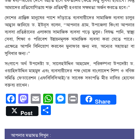
উচ্চ মধ্য-আয়ের দেশে উন্নীত হলে রফতানির ক্ষেত্রে কিছু সুবিধা হারাবে। কিন্তু
আমাদের প্রতিযোগিতায় শক্ত প্রতিদ্বন্দ্বী হওয়ার সক্ষমতা অর্জন করতে হবে।”
দেশের প্রান্তিক মানুষের পাশে দাঁড়াতে ব্যবসায়ীদের সামাজিক ব্যবসা চালুর
আহ্বান জানিয়ে ড. ইউনূস বলেন, “আপনার গ্রাম, উপজেলা কিংবা আপনার
ব্যবসা প্রতিষ্ঠানের এলাকায় সামাজিক ব্যবসা গড়ে তুলুন। বিশুদ্ধ পানি, স্বাস্থ্য
সেবা, শিক্ষা ও পরিবেশ উন্নয়নমূলক সামাজিক ব্যবসা করা যেতে পারে।
এক্ষেত্রে আপনি বিনিয়োগ করবেন মুনাফার জন্য নয়, অন্যের সহায়তা বা
সুবিধার জন্য।”
সংলাপে অর্থ উপদেষ্টা ড, সালেহউদ্দিন আহমেদ, পরিকল্পনা উপদেষ্টা ড.
ওয়াহিদউদ্দিন মাহমুদ এবং ব্যবসায়ীদের পক্ষ থেকে বাংলাদেশ শিল্প ও বণিক
সমিতি ফেডারেশন (এফবিসিসিআই)’র সাবেক সভাপতি মীর নাসির হোসেন
বক্তব্য রাখেন।
Facebook
Mastodon
Email
WhatsApp
Messenger
Print
Share
Share
Post
আপনার মতামত লিখুন :