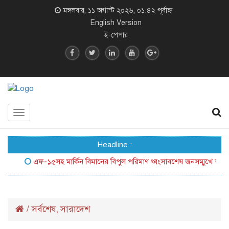
মঙ্গলবার, ১১ অগাস্ট ২০২৬, ০১:৪২ পূর্বাহ্ন
English Version
ই-পেপার
Toggle
navigation
Headline :
এফ-১৫সহ মার্কিন বিমানের বিপুল পরিমাণ ধ্বংসাবশেষ জনসম্মুখে আনল ইরান
/
সর্বশেষ
সারাদেশ
,