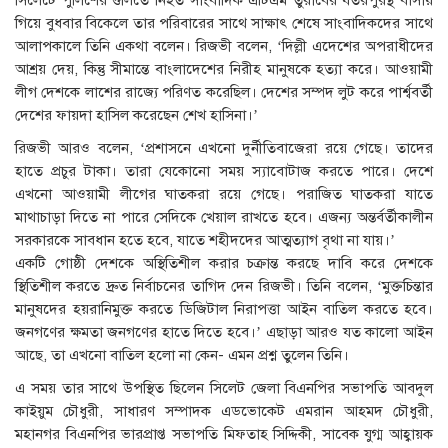
সিলেটে পুলিশের গুলিতে নিহত সাংবাদিক এটিএম তুরাবের যতরপুরস্থ বাসায়
গিয়ে বুধবার বিকেলে তার পরিবারের সাথে সাক্ষাৎ শেষে সাংবাদিকদের সাথে
আলাপকালে তিনি একথা বলেন। রিজভী বলেন, ‘দিল্লী এদেশের অপরাধীদের
আশ্রয় দেয়, কিন্তু সীমান্তে বাংলাদেশের নিরীহ মানুষকে হত্যা করে। আওয়ামী
লীগ দেশকে লাশের রাজ্যে পরিণত করেছিল। দেশের সম্পদ লুট করে পার্শ্ববর্তী
দেশের ফায়দা হাসিল করেছেন শেখ হাসিনা।’
রিজভী আরও বলেন, ‘প্রশাসনে এখনো দুর্নীতিবাজেরা রয়ে গেছে। তাদের
হাতে প্রচুর টাকা। তারা যেকোনো সময় স্যাবোটাজ করতে পারে। দেশে
এখনো আওয়ামী লীগের ঘাতকরা রয়ে গেছে। পরাজিত ঘাতকরা যাতে
মাথাচাড়া দিতে না পারে সেদিকে খেয়াল রাখতে হবে। এজন্য অন্তর্বর্তীকালীন
সরকারকে সাবধান হতে হবে, যাতে শহীদদের আত্মত্যাগ বৃথা না যায়।’
একটি গোষ্ঠী দেশকে অস্থিতিশীল করার চক্রান্ত করছে দাবি করে দেশকে
স্থিতিশীল করতে দ্রুত নির্বাচনের তাগিদ দেন রিজভী। তিনি বলেন, ‘মুক্তচিন্তার
মানুষদের হয়রানিমুক্ত করতে ডিজিটাল নিরাপত্তা আইন বাতিল করতে হবে।
জনগণের ক্ষমতা জনগণের হাতে দিতে হবে।’ এছাড়া আরও যত কালো আইন
আছে, তা এখনো বাতিল হলো না কেন- এমন প্রশ্ন তুলেন তিনি।
এ সময় তার সাথে উপস্থিত ছিলেন সিলেট জেলা বিএনপির সভাপতি আবদুল
কাইয়ুম চৌধুরী, সাধারণ সম্পাদক এডভোকেট এমরান আহমদ চৌধুরী,
মহানগর বিএনপির ভারপ্রাপ্ত সভাপতি মিফতাহ সিদ্দিকী, সাবেক যুগ্ম আহ্বায়ক