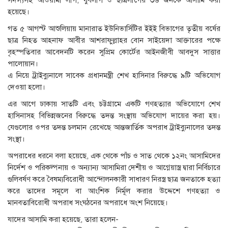
সদস্যসহ আওয়ামী লীগ, যুবলীগ ও ছাত্রলীগের ৩৬ জনকে আসামি করা
হয়েছে।
গত ৫ আগস্ট আশুলিয়ায় মানারাত ইউনিভার্সিটির ইইই বিভাগের তৃতীয় বর্ষের
ছাত্র নিহত আহনাফ আবীর আশরাফুল্লাহর বোন সাইয়েদা আক্তারের পক্ষে
বৃহস্পতিবার আবেদনটি করেন সুপ্রিম কোর্টের আইনজীবী আবদুস সাত্তার
পালোয়ান।
এ নিয়ে ট্রাইব্যুনালে সাবেক প্রধানমন্ত্রী শেখ হাসিনার বিরুদ্ধে ৯টি অভিযোগ
দেওয়া হলো।
এর আগে ঢাকায় সাতটি এবং চট্টগ্রামে একটি গণহত্যার অভিযোগে শেখ
হাসিনাসহ বিভিন্নজনের বিরুদ্ধে তদন্ত সংস্থায় অভিযোগ দায়ের করা হয়।
যেগুলোর ওপর তদন্ত চলমান রেখেছে আন্তজার্তিক অপরাধ ট্রাইব্যুনালের তদন্ত
সংস্থা।
অপরাধের ধরনে বলা হয়েছে, এক থেকে পাঁচ ও সাত থেকে ১২নং আসামিদের
নির্দেশ ও পরিকল্পনায় ও অন্যান্য আসামিরা দেশীয় ও আগ্নেয়াস্ত্র দ্বারা নির্বিচারে
গুলিবর্ষণ করে বৈষম্যবিরোধী আন্দোলনকারী সাধারণ নিরস্ত্র ছাত্র জনতাকে হত্যা
করে তাদের সমূলে বা আংশিক নির্মূল করার উদ্দেশে গণহত্যা ও
মানবতাবিরোধী অপরাধ সংঘঠনের অপরাধে অংশ নিয়েছে।
যাদের আসামি করা হয়েছে, তারা হলেন-