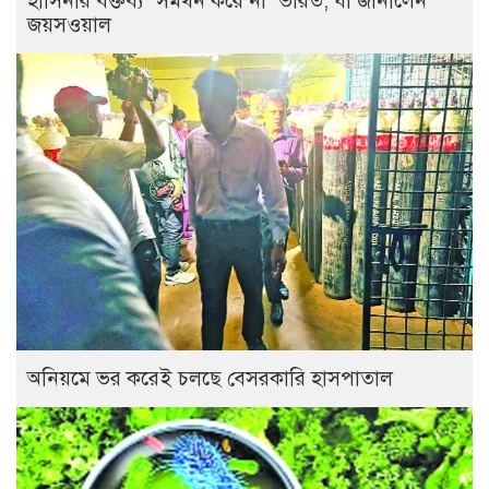
হাসিনার বক্তব্য ‘সমর্থন করে না’ ভারত, যা জানালেন
জয়সওয়াল
অনিয়মে ভর করেই চলছে বেসরকারি হাসপাতাল