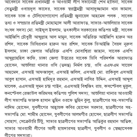
আবেদনে সাবেক প্রধানমন্ত্রী ও আওয়ামী লীগ সভানেত্রী শেখ হাসিনা, সাবেক
সেতুমন্ত্রী ওবায়দুল কাদের, সাবেক স্বরাষ্ট্রমন্ত্রী আসাদুজ্জামান খান কামাল,
সাবেক ডাক ও টেলিযোগাযোগ প্রতিমন্ত্রী জুনায়েদ আহমেদ পলক , সাবেক
তথ্য ও সম্প্রচার প্রতিমন্ত্রী মোহাম্মাদ আলী আরাফাত, সাভার-আশুলিয়ার সাবেক
সংসদ সদস্য মো. সাইফুল ইসলাম, তৎকালীন সরকারের কতিপয় মন্ত্রী, সাবেক
আইজিপি চৌধুরী আব্দুল্লাহ আল মামুন, সাবেক অতিরিক্ত আইজিপি হারুন অর
রশিদ, সাবেক ডিবিপ্রধান হারুন অর রশিদ, সাবেক ডিআইজি সৈয়দ নুরুল
ইসলাম, ঢাকা জেলার অতিরিক্ত এসপি মোবাশ্বিরা জাহান, সাবেক এসপি
আব্দুল্লাহহিল কাফি, ঢাকা জেলা উত্তরের সাবেক ডিবি পরিদর্শক আরাফাত
হোসেন, আশুলিয়া থানার ওসি (তদন্ত) নির্মল চন্দ্র, ওসি এএফএম সায়েদ
আহমেদ, এসআই আফজালুল, এসআই জলিল, এসআই মো. রাকিবুল এসআই
আবুল হাসান, এসআই হামিদুর রহমান, এসআই নাসির উদ্দিন, এসআই আব্দুল
মালেক, এএসআই সুমন চন্দ্র গাইন, এএসআই বিশ্বজিৎ রায়, কসস্টেবল মুকুল,
কনস্টেবল রেজাউল করিমসহ কতিপয় পুলিশ সদস্য, আশুলিয়া থানার আওয়ামী
লীগ সভাপতি ফারুক হাসান তুহিন ওরফে তুহিন কুলু, ছাত্রলীগের সহ-সভাপতি
নাদিম হোসেন, যুবলীগের আহ্বায়ক কবির হোসেন সরদার, ছাত্রলীগের সহ-
সভাপতি মো. শামীম হোসেন, যুবলীগের আলমগীর হোসেন, ছাত্রলীগ সভাপতি
সোহাগ, সেক্রেটারি টিটু, সাভার ছাত্রলীগের সভাপতি আতিকুর রহমান আতিক,
সাভার আওয়ামী লীগের আলী হায়দারসহ ছাত্রলীগ, যুবলীগ ও স্বেচ্ছাসেবক
লীগের সদস্যরা।