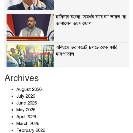
হাসিনার বক্তব্য ‘সমর্থন করে না’ ভারত, যা
জানালেন জয়সওয়াল
অনিয়মে ভর করেই চলছে বেসরকারি
হাসপাতাল
Archives
খাবারে ক্ষতিকর রাসায়নিক জীবাণু
August 2026
July 2026
June 2026
May 2026
April 2026
সৌদি আরব-পাকিস্তান-তুরস্কের প্রতিরক্ষা
চুক্তি নিয়ে ইরানের কড়া বার্তা
March 2026
February 2026