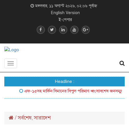
মঙ্গলবার, ১১ অগাস্ট ২০২৬, ০২:০৬ পূর্বাহ্ন
English Version
ই-পেপার
Toggle
navigation
Headline :
এফ-১৫সহ মার্কিন বিমানের বিপুল পরিমাণ ধ্বংসাবশেষ জনসম্মুখে আনল ই
/
সর্বশেষ
সারাদেশ
,