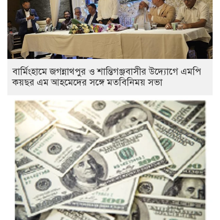
বার্মিংহামে জগন্নাথপুর ও শান্তিগঞ্জবাসীর উদ্যোগে এমপি
কয়ছর এম আহমেদের সঙ্গে মতবিনিময় সভা