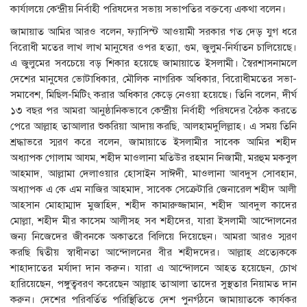
কার্যালয়ে কেন্দ্রীয় নির্বাহী পরিষদের সভায় সভাপতির বক্তব্যে একথা বলেন।
জামায়াত আমির আরও বলেন, ফ্যাসিস্ট আওয়ামী সরকার গত দেড় যুগ ধরে
বিরোধী মতের লাখ লাখ মানুষের ওপর হত্যা, গুম, জুলুম-নির্যাতন চালিয়েছে।
এ জুলুমের সবচেয়ে বড় শিকার হয়েছে জামায়াতে ইসলামী। স্বৈরশাসনামলে
দেশের মানুষের ভোটাধিকার, মৌলিক নাগরিক অধিকার, বিরোধীমতের সভা-
সমাবেশ, মিছিল-মিটিং করার অধিকার কেড়ে নেওয়া হয়েছে। তিনি বলেন, দীর্ঘ
১৩ বছর পর আমরা আনুষ্ঠানিকভাবে কেন্দ্রীয় নির্বাহী পরিষদের বৈঠক করতে
পেরে আল্লাহ তাআলার শুকরিয়া আদায় করছি, আলহামদুলিল্লাহ। এ সময় তিনি
শ্রদ্ধাভরে স্মরণ করে বলেন, জামায়াতে ইসলামীর সাবেক আমির শহীদ
অধ্যাপক গোলাম আযম, শহীদ মাওলানা মতিউর রহমান নিজামী, মরহুম মকবুল
আহমাদ, আল্লামা দেলাওয়ার হোসাইন সাঈদী, মাওলানা আবদুস সোবহান,
অধ্যাপক এ কে এম নাজির আহমাদ, সাবেক সেক্রেটারি জেনারেল শহীদ আলী
আহসান মোহাম্মাদ মুজাহিদ, শহীদ কামারুজ্জামান, শহীদ আবদুল কাদের
মোল্লা, শহীদ মীর কাসেম আলীসহ সব শহীদের, যারা ইসলামী আন্দোলনের
জন্য নিজেদের জীবনকে অকাতরে বিলিয়ে দিয়েছেন। আমরা আরও স্মরণ
করছি দ্বিতীয় স্বাধীনতা আন্দোলনের বীর শহীদদের। আল্লাহ প্রত্যেককে
শাহাদাতের মর্যাদা দান করুন। যারা এ আন্দোলনে আহত হয়েছেন, চোখ
হারিয়েছেন, পঙ্গুত্ববরণ করেছেন আল্লাহ তাআলা তাদের সুস্থতার নিয়ামত দান
করুন। দেশের পরিবর্তিত পরিস্থিতিতে দেশ পুনর্গঠনে জামায়াতকে কার্যকর