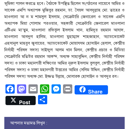
ভূমিকা পালন করতে হবে। বৈঠকে উপস্থিত ছিলেন সংগঠনের নায়েবে আমির ও
সাবেক এমপি অধ্যাপক মুজিবুর রহমান, ডা. সৈয়দ আবদুল্লাহ মো. তাহের ও
মাওলানা আ ন ম শামসুল ইসলাম, সেক্রেটারি জেনারেল ও সাবেক এমপি
অধ্যাপক মিয়া গোলাম পরওয়ার, সহকারী সেক্রেটারি জেনারেল মাওলানা
এটিএম মা’ছুম, মাওলানা রফিকুল ইসলাম খান, হামিদুর রহমান আযাদ,
মাওলানা আবদুল হালিম, মাওলানা মুহাম্মাদ শাহজাহান, অ্যাডভোকেট
এহসানুল মাহবুব জুবায়ের, অ্যাডভোকেট মোয়াযযম হোসাইন হেলাল, কেন্দ্রীয়
নির্বাহী পরিষদ সদস্য সাইফুল আলম খান মিলন, কেন্দ্রীয় প্রচার ও মিডিয়া
সেক্রেটারি মতিউর রহমান আকন্দ, অধ্যক্ষ সাহাবুদ্দিন, কেন্দ্রীয় নির্বাহী পরিষদ
সদস্য ও ঢাকা মহানগরী দক্ষিণের আমির নূরুল ইসলাম বুলবুল, কেন্দ্রীয় নির্বাহী
পরিষদ সদস্য ও ঢাকা মহানগরী উত্তরের আমির সেলিম উদ্দিন, কেন্দ্রীয় নির্বাহী
পরিষদ সদস্য অধ্যক্ষ মো. ইজ্জত উল্লাহ, মোবারক হোসাইন ও আবদুর রব।
Facebook
Mastodon
Email
WhatsApp
Messenger
Print
Share
Share
Post
আপনার মতামত লিখুন :