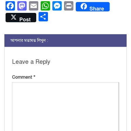
Facebook
Mastodon
Email
WhatsApp
Messenger
Print
Share
Share
Post
আপনার মতামত লিখুন :
Leave a Reply
Comment
*