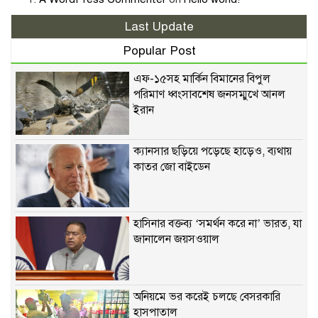
Last Update
Popular Post
এফ-১৫সহ মার্কিন বিমানের বিপুল
পরিমাণ ধ্বংসাবশেষ জনসম্মুখে আনল
ইরান
ক্যানসার ছড়িয়ে পড়েছে হাড়েও, ব্যথায়
কাতর জো বাইডেন
হাসিনার বক্তব্য ‘সমর্থন করে না’ ভারত, যা
জানালেন জয়সওয়াল
অনিয়মে ভর করেই চলছে বেসরকারি
হাসপাতাল