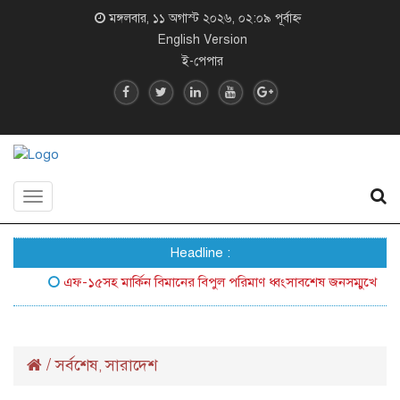
মঙ্গলবার, ১১ অগাস্ট ২০২৬, ০২:০৯ পূর্বাহ্ন
English Version
ই-পেপার
Toggle
navigation
Headline :
এফ-১৫সহ মার্কিন বিমানের বিপুল পরিমাণ ধ্বংসাবশেষ জনসম্মুখে আনল ইরা
/
সর্বশেষ
সারাদেশ
,