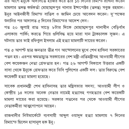
এর আগে ইনুকে আদালতে হাজির করে তার ১০ দিনের রিমান্ড প্রার্থনা করেন
মামলার তদন্ত কর্মকর্তা মোহাম্মদপুর থানার ইন্সপেক্টর (তদন্ত) সবুজ রহমান।
ইনুর আইনজীবী রিমান্ড বাতিল ও জামিন চেয়ে আবেদন করেন। দু’পক্ষের
শুনানির পর আদালত ৫ দিনের রিমান্ডের আদেশ দেন।
গত ২০ জুলাই রাত সাড়ে ৮টার দিকে মোহাম্মদপুর থানাধীন বেড়িবাঁধ
এলাকায় পার্কিং করতে গিয়ে গুলিবিদ্ধ হয়ে মারা যান ট্রাকচালক সুজন। এ
ঘটনায় তার ভাই রফিকুল ইসলাম এই হত্যা মামলাটি দায়ের করেন।
গত ৫ আগস্ট ছাত্র জনতার তীব্র গণ আন্দোলনের মুখে শেখ হাসিনা সরকারের
পতন হয়। এরপর ক্ষমতাচ্যুত সরকারের বেশ মন্ত্রী-প্রতিমন্ত্রীসহ আওয়ামী লীগের
বেশ কয়েকজন নেতা গ্রেফতার হন। গত ২৬ আগস্ট বিকালে উত্তরার একটি
বাসা থেকে ইনুকে গ্রেফতার করে ডিবি পুলিশের একটি দল। তার বিরুদ্ধে বেশ
কয়েকটি হত্যা মামলা হয়েছে।
সাবেক প্রধানমন্ত্রী শেখ হাসিনাসহ তার মন্ত্রিসভার সদস্য, আওয়ামী লীগ ও
কেন্দ্রীয় ১৪ দলের অনেক নেতার নামেই হত্যাসহ গণহত্যার বেশ কয়েকটি
মামলা দায়ের করা হয়েছে। সরকার পতনের পর থেকে আওয়ামী লীগের
নেতাকর্মীরা আত্মগোপনে আছেন।
রাজধানীর নিউমার্কেটে ব্যবসায়ী আব্দুল ওয়াদুদ হত্যা মামলায় ৭ দিনের
রিমান্ডে ছিলেন হাসানুল হক ইনু।