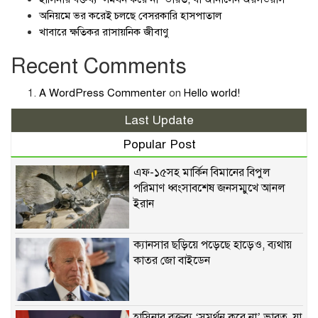
অনিয়মে ভর করেই চলছে বেসরকারি হাসপাতাল
খাবারে ক্ষতিকর রাসায়নিক জীবাণু
Recent Comments
A WordPress Commenter
on
Hello world!
Last Update
Popular Post
এফ-১৫সহ মার্কিন বিমানের বিপুল
পরিমাণ ধ্বংসাবশেষ জনসম্মুখে আনল
ইরান
ক্যানসার ছড়িয়ে পড়েছে হাড়েও, ব্যথায়
কাতর জো বাইডেন
হাসিনার বক্তব্য ‘সমর্থন করে না’ ভারত, যা