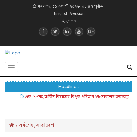
মঙ্গলবার, ১১ অগাস্ট ২০২৬, ০১:৪৭ পূর্বাহ্ন
English Version
ই-পেপার
Toggle
navigation
Headline :
এফ-১৫সহ মার্কিন বিমানের বিপুল পরিমাণ ধ্বংসাবশেষ জনসম্মুখে আনল ইর
/
সর্বশেষ
সারাদেশ
,