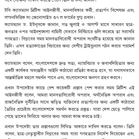
সঙ্গে সৌজন্য সাক্ষাৎ করতে গেলে তিনি এ কথা জানান।
টবি ক্যাডম্যান ব্রিটিশ আইনজীবী, মানবাধিকার কর্মী, প্রত্যর্পণ বিশেষজ্ঞ এবং
লন্ডনভিত্তিক দ্য জেনোসাইড ৩৭ ল ফার্মের যুগ্ম প্রধান।
ক্যাডম্যান ড. ইউনূসকে জানান, গত জুলাই ও আগস্ট মাসে সাধারণ ছাত্র-
জনতার ওপর আইনশৃঙ্খলা বাহিনী যেভাবে নির্বিচারে গুলি করেছে তা সরাসরি
গণহত্যা। বিপ্লবের সময় মানবতাবিরোধী অপরাধ সংঘটিত হয়েছে বলে জানান
তিনি। এসব হত্যাকাণ্ডের বিচারের জন্য দেশীয় ট্রাইব্যুনাল গঠন করার পরামর্শ
দেন তিনি।
ক্যাডম্যান বলেন, বাংলাদেশকে দ্রুত সত্য, ন্যায়বিচার ও জবাবদিহিতার জন্য
একটি কার্যকর অভ্যন্তরীণ আইনি কাঠামো প্রতিষ্ঠা করতে হবে, যা যথাযথভাবে
আন্তর্জাতিক মহলে সমর্থন পাবে এবং বাংলাদেশের জনগণ গ্রহণ করবে।
প্রধান উপদেষ্টার কাছে বেশ কয়েকটি প্রস্তাব পেশ করার সময় ব্রিটিশ এই
আইনজীবী বলেন, আমরা মানবতাবিরোধী অপরাধ, অর্থনৈতিক অপরাধ এবং
রাজনৈতিক দুর্নীতির সাথে জড়িত ব্যক্তিদের প্রত্যর্পণের জন্য একটি কাঠামো
তৈরির প্রচেষ্টায় বাংলাদেশকে সমর্থন করতে প্রস্তুত। যারা দেশ ছেড়ে পালিয়ে
গেছে তাদের ফিরিয়ে আনার জন্য আমরা কাজ করতে চাই।
প্রধান উপদেষ্টা তার প্রস্তাবগুলো লিখিত আকারে দাখিল করতে বলেন। তিনি
বলেন, ছাত্র-নেতৃত্বাধীন বিপ্লবের সময় যারা গণহত্যার নির্দেশ দিয়েছেন এবং