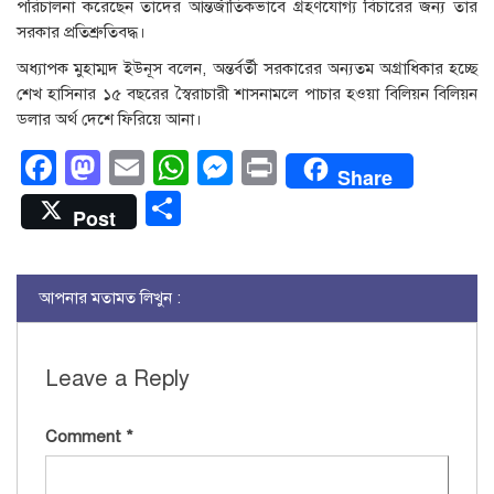
পরিচালনা করেছেন তাদের আন্তর্জাতিকভাবে গ্রহণযোগ্য বিচারের জন্য তার
সরকার প্রতিশ্রুতিবদ্ধ।
অধ্যাপক মুহাম্মদ ইউনূস বলেন, অন্তর্বর্তী সরকারের অন্যতম অগ্রাধিকার হচ্ছে
শেখ হাসিনার ১৫ বছরের স্বৈরাচারী শাসনামলে পাচার হওয়া বিলিয়ন বিলিয়ন
ডলার অর্থ দেশে ফিরিয়ে আনা।
Facebook
Mastodon
Email
WhatsApp
Messenger
Print
Share
Share
Post
আপনার মতামত লিখুন :
Leave a Reply
Comment
*