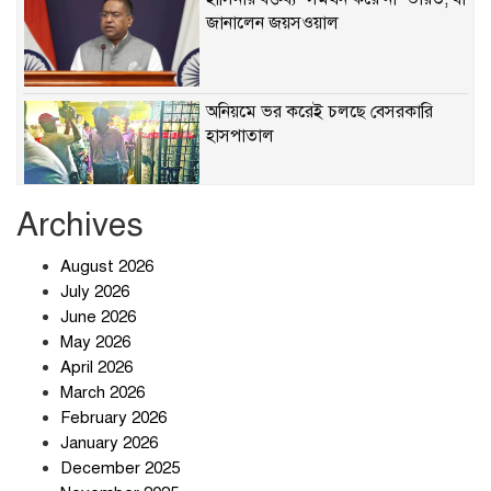
জানালেন জয়সওয়াল
অনিয়মে ভর করেই চলছে বেসরকারি
হাসপাতাল
Archives
খাবারে ক্ষতিকর রাসায়নিক জীবাণু
August 2026
July 2026
June 2026
May 2026
April 2026
সৌদি আরব-পাকিস্তান-তুরস্কের প্রতিরক্ষা
চুক্তি নিয়ে ইরানের কড়া বার্তা
March 2026
February 2026
January 2026
December 2025
তিন শতাধিক অপরাধীর কবজায় দেশের