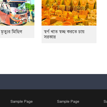
 মৃত্যুর মিছিল
স্বর্ণ খাত স্বচ্ছ করতে চায়
সরকার
Sample Page
Sample Page
S