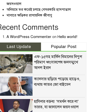
জয়সওয়াল
অনিয়মে ভর করেই চলছে বেসরকারি হাসপাতাল
খাবারে ক্ষতিকর রাসায়নিক জীবাণু
Recent Comments
A WordPress Commenter
on
Hello world!
Last Update
Popular Post
এফ-১৫সহ মার্কিন বিমানের বিপুল
পরিমাণ ধ্বংসাবশেষ জনসম্মুখে
আনল ইরান
ক্যানসার ছড়িয়ে পড়েছে হাড়েও,
ব্যথায় কাতর জো বাইডেন
হাসিনার বক্তব্য ‘সমর্থন করে না’
ভারত, যা জানালেন জয়সওয়াল