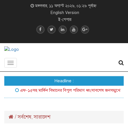
মঙ্গলবার, ১১ অগাস্ট ২০২৬, ০১:২৬ পূর্বাহ্ন
English Version
ই-পেপার
Toggle
navigation
Headline :
এফ-১৫সহ মার্কিন বিমানের বিপুল পরিমাণ ধ্বংসাবশেষ জনসম্মুখে আনল ইরা
/
সর্বশেষ
সারাদেশ
,