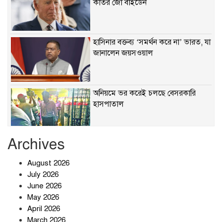
কাতর জো বাইডেন
হাসিনার বক্তব্য ‘সমর্থন করে না’ ভারত, যা
জানালেন জয়সওয়াল
অনিয়মে ভর করেই চলছে বেসরকারি
হাসপাতাল
Archives
খাবারে ক্ষতিকর রাসায়নিক জীবাণু
August 2026
July 2026
June 2026
May 2026
April 2026
সৌদি আরব-পাকিস্তান-তুরস্কের প্রতিরক্ষা
চুক্তি নিয়ে ইরানের কড়া বার্তা
March 2026