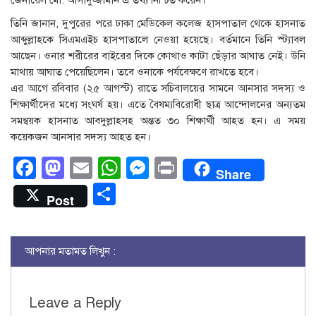
জেনারেল মো. আসাদুজ্জামান এ তথ্য নিশ্চিত করেন।
তিনি জানান, দুপুরের পরে ঢাকা মেডিকেল কলেজ হাসপাতাল থেকে হাসনাত
আব্দুল্লাহকে সিএমএইচ হাসপাতালে নেওয়া হয়েছে। বর্তমানে তিনি স্ট্যাবল
আছেন। ওনার শরীরের বাইরের দিকে কোথাও কাটা ছেঁড়ার আঘাত নেই। উনি
মাথায় আঘাত পেয়েছিলেন। তবে ওনাকে পর্যবেক্ষণে রাখতে হবে।
এর আগে রবিবার (২৫ আগস্ট) রাতে সচিবালয়ের সামনে আনসার সদস্য ও
শিক্ষার্থীদের মধ্যে সংঘর্ষ হয়। এতে বৈষম্যবিরোধী ছাত্র আন্দোলনের অন্যতম
সমন্বয়ক হাসনাত আবদুল্লাহসহ অন্তত ৩০ শিক্ষার্থী আহত হন। এ সময়
কয়েকজন আনসার সদস্য আহত হন।
Facebook
Mastodon
Email
WhatsApp
Messenger
Print
Share
Share
Post
আপনার মতামত লিখুন :
Leave a Reply