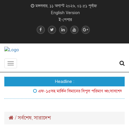
মঙ্গলবার, ১১ অগাস্ট ২০২৬, ০১:৫১ পূর্বাহ্ন
English Version
ই-পেপার
Toggle
navigation
Headline :
এফ-১৫সহ মার্কিন বিমানের বিপুল পরিমাণ ধ্বংসাবশেষ জনসম্মু
/
সর্বশেষ
সারাদেশ
,