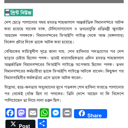
দেশ ছেড়ে পালানোর সময় হযরত শাহজালাল আন্তর্জাতিক বিমানবন্দরে আটক
করা হয়েছে সাবেক ডাক, টেলিযোগাযোগ ও তথ্যপ্রযুক্তি প্রতিমন্ত্রী জুনাইদ
আহমেদ পলককে। বিমানবন্দরের ভিআইপি লাউঞ্জ থেকে আজ (মঙ্গলবার)
বিকেল ৩টার দিকে তাকে আটক করা হয়েছে।
বেবিচকের দায়িত্বশীল সূত্রে জানা যায়, শেখ হাসিনার পদত্যাগের পর দেশ
ছাড়ার চেষ্টায় ছিলেন পলক। তারই ধারাবাহিকতায় এদিন হযরত শাহজালাল
আন্তর্জাতিক বিমানবন্দরের ভিআইপি লাউঞ্জে অপেক্ষায় ছিলেন পলক। তখন
বিমানবন্দরের কর্মচারীরা তাকে ভিআইপি লাউঞ্জে আটকে রাখেন। কিছুক্ষণ পর
বিমানবাহিনীর কর্মকর্তারা এসে তাকে আটক করেন।
উল্লেখ্য, ছাত্র-জনতার অভ্যুত্থানের মুখে গতকাল শেখ হাসিনা ভারতে পালানোর
পর থেকেই খোঁজ ছিল না পলকের। তিনি দেশে আছেন না কি বিদেশে
পালিয়েছেন তা নিয়ে নানা গুঞ্জন ছিল।
Facebook
Mastodon
Email
WhatsApp
Messenger
Print
Share
Share
Post