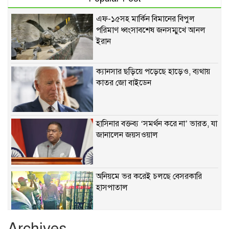
এফ-১৫সহ মার্কিন বিমানের বিপুল
পরিমাণ ধ্বংসাবশেষ জনসম্মুখে আনল
ইরান
ক্যানসার ছড়িয়ে পড়েছে হাড়েও, ব্যথায়
কাতর জো বাইডেন
হাসিনার বক্তব্য ‘সমর্থন করে না’ ভারত, যা
জানালেন জয়সওয়াল
অনিয়মে ভর করেই চলছে বেসরকারি
হাসপাতাল
Archives