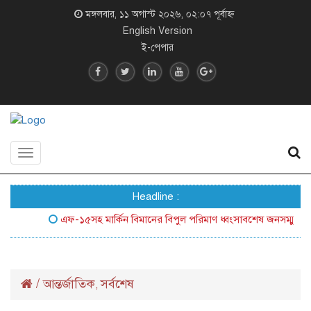
মঙ্গলবার, ১১ অগাস্ট ২০২৬, ০২:০৭ পূর্বাহ্ন
English Version
ই-পেপার
Toggle
navigation
Headline :
এফ-১৫সহ মার্কিন বিমানের বিপুল পরিমাণ ধ্বংসাবশেষ জনসম্মুখে আনল 
/
আন্তর্জাতিক
সর্বশেষ
,