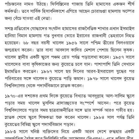
পাঁচজনের নামও উঠছে। ফিলিস্তিনের গাজায় তিনি হামাসের একজন শীর্ষ
কর্মকর্তা। তবে সার্বিক হিসাবনিকাশে এগিয়ে আছেন চোরাগুপ্তা হামলায় অল্পের
জন্য বেঁচে যাওয়া এই নেতা।
সশস্ত্র প্রতিরোধ যোদ্ধাদের সংঘটন হামাসের রাজনৈতিক শাখার প্রধান ইসমাইল
হানিয়া বিমান হামলায় গত বুধবার ভোরে ইরানের রাজধানী তেহরানে নিহত
হয়েছেন। ৬৮ বছর বয়সী খালেদ ১৯৫৬ সালে পশ্চিম তীরের সিলওয়াদে
জন্মগ্রহণ করেন। তার বাবা আবদাল কাদির মেশাল পেশায় ছিলেন কৃষক।
খালেদ স্থানীয় একটি স্কুলে পঞ্চম গ্রেড পর্যন্ত পড়ালেখা করেন। ১৯৫৭ সালে
খালেদের বাবা কৃষিকাজের জন্য কুয়েতে চলে যান। পাশাপাশি তিনি সেখানে
ইমামতিও করতেন। ১৯৬৭ সালে ছয় দিনের আরব-ইসরায়েল যুদ্ধের পর
পরিবারের সঙ্গে খালেদও কুয়েতে পাড়ি জমান। ১৯৭৮ সালে খালেদ কুয়েত
বিশ্ববিদ্যালয় থেকে পদার্থবিজ্ঞানে স্নাতক করেন।
১৯৭০-এর দশকের প্রথম দিকে কুয়েতে বিখ্যাত আবদুল্লাহ আল-সালিম স্কুলে
পড়ার সময় খালেদ মুসলিম ব্রাদারহুডের সংস্পর্শে আসেন। পরে কুয়েত
বিশ্ববিদ্যালয়ে পড়ার সময় ছাত্ররাজনীতির সঙ্গে তার সম্পর্ক আরও গভীর হয়।
স্নাতক শেষে স্কুলে শিক্ষকতা শুরু করেন খালেদ। ১৯৮৪ সাল পর্যন্ত তিনি
কুয়েতের বিভিন্ন স্কুলে পদার্থবিজ্ঞান পড়ান।
১৯৮৩ সালে ঘনিষ্ঠ ব্যক্তিদের নিয়ে একটি আরব দেশে রুদ্ধদ্বার একটি
আন্তর্জাতিক বৈঠক করে ফিলিস্তিনি মুক্তি আন্দোলন (পিএলও)। এতে পশ্চিম তীর,