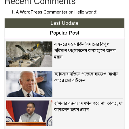
Recent Comments
A WordPress Commenter
on
Hello world!
Last Update
Popular Post
এফ-১৫সহ মার্কিন বিমানের বিপুল
পরিমাণ ধ্বংসাবশেষ জনসম্মুখে আনল
ইরান
ক্যানসার ছড়িয়ে পড়েছে হাড়েও, ব্যথায়
কাতর জো বাইডেন
হাসিনার বক্তব্য ‘সমর্থন করে না’ ভারত, যা
জানালেন জয়সওয়াল