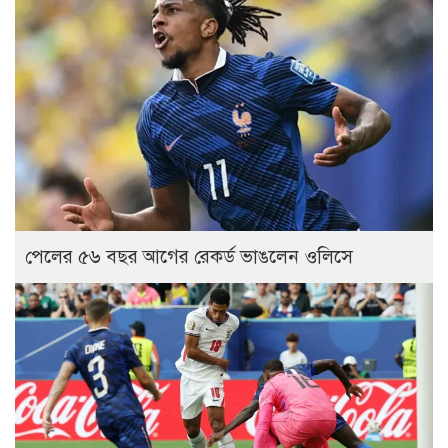
পেলের ৫৬ বছর আগের রেকর্ড ভাঙলেন ওলিসে