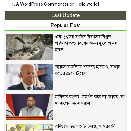
A WordPress Commenter
on
Hello world!
Last Update
Popular Post
এফ-১৫সহ মার্কিন বিমানের বিপুল
পরিমাণ ধ্বংসাবশেষ জনসম্মুখে আনল
ইরান
ক্যানসার ছড়িয়ে পড়েছে হাড়েও, ব্যথায়
কাতর জো বাইডেন
হাসিনার বক্তব্য ‘সমর্থন করে না’ ভারত, যা
জানালেন জয়সওয়াল
অনিয়মে ভর করেই চলছে বেসরকারি