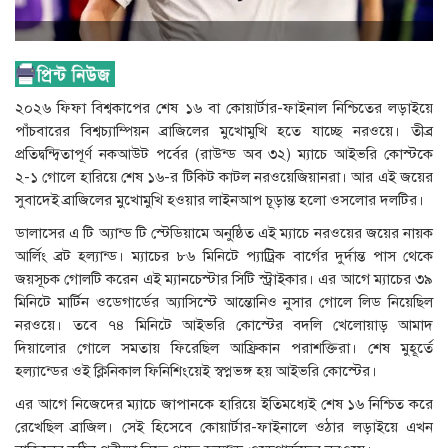
২০২৬ ফিফা বিশ্বকাপের শেষ ১৬ বা কোয়ার্টার-ফাইনাল নিশ্চিতের লড়াইয়ে
পাঁচবারের বিশ্বচ্যাম্পিয়ন ব্রাজিলের মুখোমুখি হতে যাচ্ছে নরওয়ে। তীব্র
প্রতিদ্বন্দ্বিতাপূর্ণ নকআউট পর্বের (রাউন্ড অব ৩২) ম্যাচে আইভরি কোস্টকে
২-১ গোলে হারিয়ে শেষ ১৬-র টিকিট কাটল নরওয়েজিয়ানরা। আর এই জয়ের
সুবাদেই ব্রাজিলের মুখোমুখি হওয়ার লাইনআপ চূড়ান্ত হলো ওসলোর দলটির।
ডালাসের এ টি অ্যান্ড টি স্টেডিয়ামে অনুষ্ঠিত এই ম্যাচে নরওয়ের জয়ের নায়ক
আর্লিং ব্রট হল্যান্ড। ম্যাচের ৮৬ মিনিটে প্যাট্রিক বার্গের দুর্দান্ত পাস থেকে
জয়সূচক গোলটি করেন এই ম্যানচেস্টার সিটি স্ট্রাইকার। এর আগে ম্যাচের ৩৯
মিনিটে মার্টিন ওডেগার্ডের অ্যাসিস্টে আন্তোনিও নুসার গোলে লিড নিয়েছিল
নরওয়ে। তবে ৭৪ মিনিটে আইভরি কোস্টের বদলি খেলোয়াড় আমাদ
দিয়ালোর গোলে সমতায় ফিরেছিল আফ্রিকান পরাশক্তিরা। শেষ মুহূর্তে
হল্যান্ডের ওই ক্লিনিকাল ফিনিশিংয়েই স্বপ্নভঙ্গ হয় আইভরি কোস্টের।
এর আগে নিজেদের ম্যাচে জাপানকে হারিয়ে ইতিমধ্যেই শেষ ১৬ নিশ্চিত করে
রেখেছিল ব্রাজিল। সেই হিসেবে কোয়ার্টার-ফাইনালে ওঠার লড়াইয়ে এখন