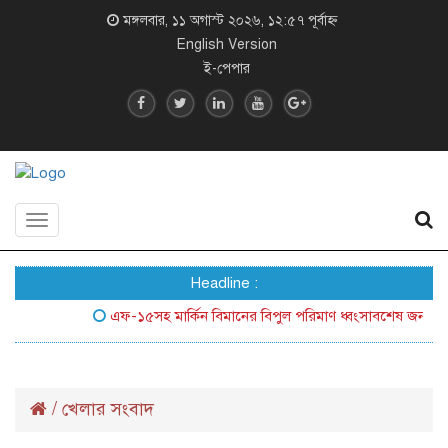
মঙ্গলবার, ১১ অগাস্ট ২০২৬, ১২:৫৭ পূর্বাহ্ন
English Version
ই-পেপার
Toggle
navigation
Headline :
এফ-১৫সহ মার্কিন বিমানের বিপুল পরিমাণ ধ্বংসাবশেষ জনসম্মুখে আন
/
খেলার সংবাদ