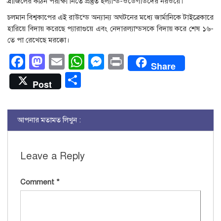
ব্রাজিলের কঠিন পরীক্ষা নিতে প্রস্তুত হল্যান্ড-ওডেগার্ডদের নরওয়ে।
চলমান বিশ্বকাপের এই রাউন্ডে অন্যান্য অঘটনের মধ্যে জার্মানিকে টাইব্রেকারে
হারিয়ে বিদায় করেছে প্যারাগুয়ে এবং নেদারল্যান্ডসকে বিদায় করে শেষ ১৬-
তে পা রেখেছে মরক্কো।
Facebook
Mastodon
Email
WhatsApp
Messenger
Print
Share
Share
Post
আপনার মতামত লিখুন :
Leave a Reply
Comment
*