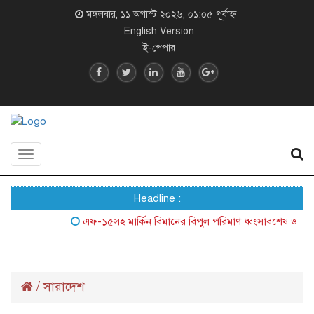
মঙ্গলবার, ১১ অগাস্ট ২০২৬, ০১:০৫ পূর্বাহ্ন
English Version
ই-পেপার
Toggle
navigation
Headline :
এফ-১৫সহ মার্কিন বিমানের বিপুল পরিমাণ ধ্বংসাবশেষ জনসম্মুখে 
/
সারাদেশ