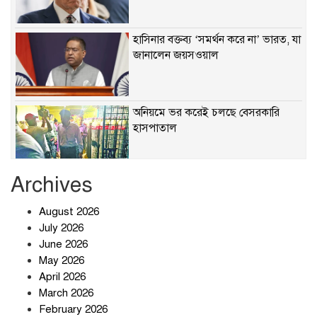
হাসিনার বক্তব্য ‘সমর্থন করে না’ ভারত, যা
জানালেন জয়সওয়াল
অনিয়মে ভর করেই চলছে বেসরকারি
হাসপাতাল
Archives
খাবারে ক্ষতিকর রাসায়নিক জীবাণু
August 2026
July 2026
June 2026
May 2026
April 2026
সৌদি আরব-পাকিস্তান-তুরস্কের প্রতিরক্ষা
চুক্তি নিয়ে ইরানের কড়া বার্তা
March 2026
February 2026