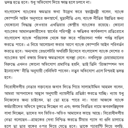
তদন্ত হতে হবে। শুধু অভিযোগ দিয়ে ক্ষান্ত হলে চলবে না।
বাংলাদেশ ব্যাংকের ক্ষমতার কথা উল্লেখ করে স্বরাষ্ট্রমন্ত্রী বলেন, ব্যাংক
কোম্পানি আইন অনুসারে জনস্বার্থে, মুদ্রানীতি এবং ব্যাংক নীতির উন্নতির জন্য
যেকোনো সিদ্ধান্ত দেওয়ার এখতিয়ার কেন্দ্রীয় ব্যাংকের রয়েছে। কোনো
ব্যাংকের আমানতকারীদের স্বার্থের পরিপন্থী ও ক্ষতিকর কার্যকলাপ প্রতিরোধে
বাংলাদেশ ব্যাংক পরিচালক থেকে শুরু করে পরিচালনা পর্ষদ পর্যন্ত বাতিল
করতে পারে। এ নিয়ে আলোচনা করার আগে ব্যাংক কোম্পানি আইন পরিবর্তন
করতে হবে। অন্যথায় রেগুলেটরি অথরিটি হিসেবে বাংলাদেশ ব্যাংক দেশের ও
ব্যাংকের স্বার্থ রক্ষায় নিজস্ব ক্ষমতাবলে ব্যবস্থা নেবে। নবনিযুক্ত চেয়ারম্যানের
বিরুদ্ধে এখনও কোনো অভিযোগ প্রমাণিত হয়নি, তাই তিনি ‘প্রিজাম্পশন অব
ইনোসেন্স’ নীতি অনুযায়ী বেনিফিট পাবেন। নতুন অভিযোগ এলে নিশ্চয়ই তদন্ত
হবে।
বিরোধীদলীয় নেতার বক্তব্যের জবাব দিতে গিয়ে সালাহউদ্দিন আহমদ বলেন,
আমরা আপনাদের আহ্বান অনুযায়ী ন্যায়নীতি প্রতিষ্ঠা করতে যাচ্ছি। ন্যায় শুধু
নিজেদের জন্য চাইবেন, তা তো হতে পারে না। যারা আজকে ব্যাংক
কর্মচারীদের অফিসে ঢুকতে দিচ্ছেন না এবং কলম বিরতির নামে জবরদস্তিমূলক
বাধা দিচ্ছেন, তাদের সব ভিডিও-অডিও আমাদের কাছে আছে। বিরোধীদলীয়
নেতা বলেছেন—গ্রাহকের সেবা নিশ্চিত করতে টিয়ার গ্যাস বা গুলি চালাতে
হলে তা তার বুকের ওপর দিয়ে যেতে হবে। তাকে গ্যারান্টি দিয়ে বলছি,