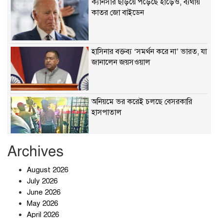
ক্যানসার ছড়িয়ে পড়েছে হাড়েও, ব্যথায়
কাতর জো বাইডেন
হাসিনার বক্তব্য ‘সমর্থন করে না’ ভারত, যা
জানালেন জয়সওয়াল
অনিয়মে ভর করেই চলছে বেসরকারি
হাসপাতাল
Archives
খাবারে ক্ষতিকর রাসায়নিক জীবাণু
August 2026
July 2026
June 2026
May 2026
April 2026
সৌদি আরব-পাকিস্তান-তুরস্কের প্রতিরক্ষা