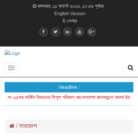
মঙ্গলবার, ১১ অগাস্ট ২০২৬, ১২:৫৯ পূর্বাহ্ন
English Version
ই-পেপার
Toggle
navigation
Headline :
৫সহ মার্কিন বিমানের বিপুল পরিমাণ ধ্বংসাবশেষ জনসম্মুখে আনল ইরান
ক্যান
/
সারাদেশ