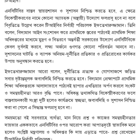
টিআইবি।
এনসিটিবির বাস্তব স্বায়ত্তশাসন ও সুশাসন নিশ্চিত করতে হবে, এ ক্ষেত্রে
বিকেন্দ্রীকরণের নামে কোনো অ্যাডহক (অস্থায়ী) উদ্যোগ ফলপ্রসূ হবে না বলে
বিবৃতিতে উল্লেখ করেন টিআইবির নির্বাহী পরিচালক ইফতেখারুজ্জামান। তিনি
বলেন, বিদ্যমান আইন সংশোধন করে প্রাথমিকে স্তরের পাঠ্যবই প্রাথমিক শিক্ষা
অধিদপ্তরের মাধ্যমে মুদ্রণ ও বিতরণে অন্তর্বর্তী সরকারের উদ্যোগ এনসিটিবিকে
কেবল দুর্বলই করবে, লক্ষ্য অর্জনে গুণগত কোনো পরিবর্তন আনবে না।
সুশাসনের ঘাটতি ও ব্যাপক অনিয়ম-দুর্নীতির প্রতিকার ও প্রতিরোধের কার্যকর
উপায় অনুসন্ধান করতে হবে।
ইফতেখারুজ্জামান আরো বলেন, দুর্নীতিতে প্রত্যক্ষ ও যোগসাজশে জড়িত
সবার দৃষ্টান্তমূলক জবাবদিহি নিশ্চিত করতে হবে। বিদ‍্যমান প্রেক্ষাপটে প্রাথমিক
শিক্ষা অধিদপ্তরকে আলাদাভাবে পাঠ্যবই ছাপার এখতিয়ার অর্পণ করলে সংকট
ও সমন্বয়হীনতা আরও বৃদ্ধি পাবে। অধিকন্তু তথাকথিত বিকেন্দ্রীকরণের ফলে
বাস্তবায়নকারী সংস্থা দুটি হলেও কার্যক্রমে স্বচ্ছতা, জবাবদিহি ও সুশাসন নিশ্চিত
করা না গেলে এ সিদ্ধান্ত ফলপ্রসূ হবে না।
সময়মতো বই সরবরাহে ব্যর্থতা, মান নিয়ে প্রশ্ন ও কাজের সমন্বয়হীনতার
দায়ভার এককভাবে এনসিটিবির ওপর আরোপ করা আপাতদৃষ্টে স্বাভাবিক মনে
হলেও সংশ্লিষ্ট মন্ত্রণালয় ও অধিদপ্তর কি দায় এড়াতে পারে- প্রশ্ন রেখেছেন
টিআইবির নির্বাহী পরিচালক।