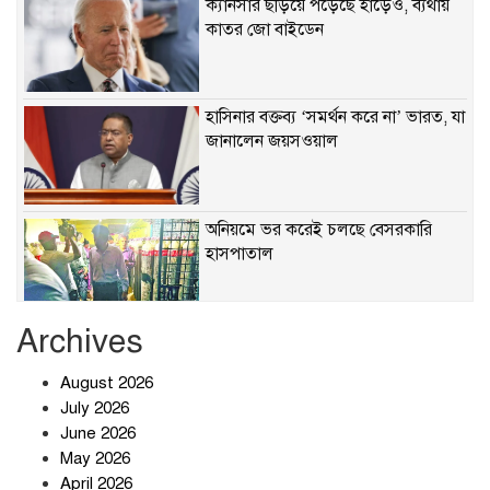
ক্যানসার ছড়িয়ে পড়েছে হাড়েও, ব্যথায়
কাতর জো বাইডেন
হাসিনার বক্তব্য ‘সমর্থন করে না’ ভারত, যা
জানালেন জয়সওয়াল
অনিয়মে ভর করেই চলছে বেসরকারি
হাসপাতাল
Archives
খাবারে ক্ষতিকর রাসায়নিক জীবাণু
August 2026
July 2026
June 2026
May 2026
April 2026
সৌদি আরব-পাকিস্তান-তুরস্কের প্রতিরক্ষা