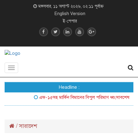
মঙ্গলবার, ১১ অগাস্ট ২০২৬, ০২:১১ পূর্বাহ্ন
English Version
ই-পেপার
Toggle
navigation
Headline :
এফ-১৫সহ মার্কিন বিমানের বিপুল পরিমাণ ধ্বংসাবশেষ জনসম্মুখে
/
সারাদেশ