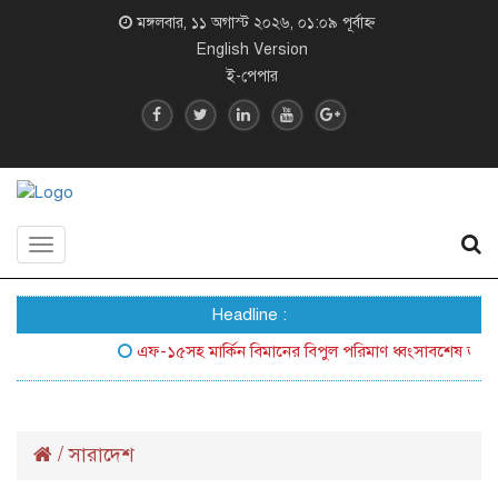
মঙ্গলবার, ১১ অগাস্ট ২০২৬, ০১:০৯ পূর্বাহ্ন
English Version
ই-পেপার
Toggle
navigation
Headline :
এফ-১৫সহ মার্কিন বিমানের বিপুল পরিমাণ ধ্বংসাবশেষ জনসম্মুখে 
/
সারাদেশ