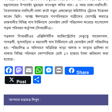
মন্ত্রণালয়ের উপদেষ্টা মুহাম্মদ ফাওজুল কবির খান। এ সময় ঢাকা-নরসিংদী-
ভৈরববাজার-নরসিংদী-ঢাকা রুটে নতুন একজোড়া কমিউটার ট্রেনের উদ্বোধন
করেন তিনি। আসন্ন ঈদযাত্রায় গণপরিবহনে যাত্রীদের ভোগান্তি কমাতে
রাজধানীর বিভিন্ন বাস টার্মিনালে মোবাইল কোর্ট পরিচালনা করেছে বাংলাদেশ
সড়ক পরিবহন কর্তৃপক্ষ (বিআরটিএ)।
গতকাল বিআরটিএর এক্সিকিউটিভ ম্যাজিস্ট্রেটের নেতৃত্বে সায়েদাবাদ,
গাবতলী, ফুলবাড়িয়া ও মহাখালী বাস টার্মিনালে এই মোবাইল কোর্ট পরিচালিত
হয়। পরিচালিত এ অভিযানে অতিরিক্ত ভাড়া আদায় ও ভাড়ার তালিকা না
থাকায় বিভিন্ন পরিবহন কোম্পানিকে মোট ১৭ হাজার টাকা জরিমানা করা
হয়েছে।
Facebook
Mastodon
Email
WhatsApp
Messenger
Print
Share
Share
Post
আপনার মতামত লিখুন :