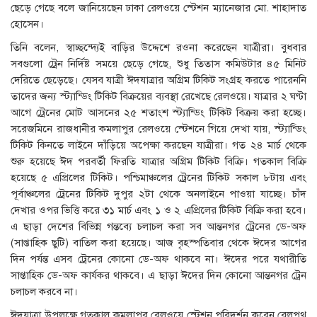
ছেড়ে গেছে বলে জানিয়েছেন ঢাকা রেলওয়ে স্টেশন ম্যানেজার মো. শাহাদাত
হোসেন।
তিনি বলেন, স্বাচ্ছন্দ্যেই বাড়ির উদ্দেশে রওনা করেছেন যাত্রীরা। বুধবার
সবগুলো ট্রেন নির্দিষ্ট সময়ে ছেড়ে গেছে, শুধু তিতাস কমিউটার ৪৫ মিনিট
দেরিতে ছেড়েছে। যেসব যাত্রী ঈদযাত্রার অগ্রিম টিকিট সংগ্রহ করতে পারেননি
তাদের জন্য স্ট্যান্ডিং টিকিট বিক্রয়ের ব্যবস্থা রেখেছে রেলওয়ে। যাত্রার ২ ঘণ্টা
আগে ট্রেনের মোট আসনের ২৫ শতাংশ স্ট্যান্ডিং টিকিট বিক্রয় করা হচ্ছে।
সরেজমিনে রাজধানীর কমলাপুর রেলওয়ে স্টেশনে গিয়ে দেখা যায়, স্ট্যান্ডিং
টিকিট কিনতে লাইনে দাঁড়িয়ে অপেক্ষা করছেন যাত্রীরা। গত ২৪ মার্চ থেকে
শুরু হয়েছে ঈদ পরবর্তী ফিরতি যাত্রার অগ্রিম টিকিট বিক্রি। গতকাল বিক্রি
হয়েছে ৫ এপ্রিলের টিকিট। পশ্চিমাঞ্চলের ট্রেনের টিকিট সকাল ৮টায় এবং
পূর্বাঞ্চলের ট্রেনের টিকিট দুপুর ২টা থেকে অনলাইনে পাওয়া যাচ্ছে। চাঁদ
দেখার ওপর ভিত্তি করে ৩১ মার্চ এবং ১ ও ২ এপ্রিলের টিকিট বিক্রি করা হবে।
এ ছাড়া দেশের বিভিন্ন গন্তব্যে চলাচল করা সব আন্তনগর ট্রেনের ডে-অফ
(সাপ্তাহিক ছুটি) বাতিল করা হয়েছে। আজ বৃহস্পতিবার থেকে ঈদের আগের
দিন পর্যন্ত এসব ট্রেনের কোনো ডে-অফ থাকবে না। ঈদের পরে যথারীতি
সাপ্তাহিক ডে-অফ কার্যকর থাকবে। এ ছাড়া ঈদের দিন কোনো আন্তনগর ট্রেন
চলাচল করবে না।
ঈদযাত্রা উপলক্ষে গতকাল কমলাপুর রেলওয়ে স্টেশন পরিদর্শন করেন রেলপথ