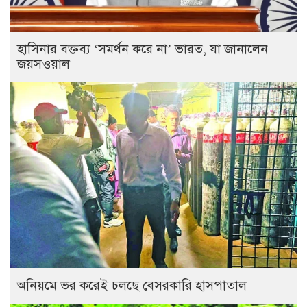
হাসিনার বক্তব্য ‘সমর্থন করে না’ ভারত, যা জানালেন
জয়সওয়াল
অনিয়মে ভর করেই চলছে বেসরকারি হাসপাতাল