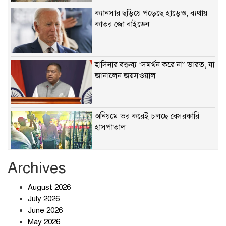
ক্যানসার ছড়িয়ে পড়েছে হাড়েও, ব্যথায়
কাতর জো বাইডেন
হাসিনার বক্তব্য ‘সমর্থন করে না’ ভারত, যা
জানালেন জয়সওয়াল
অনিয়মে ভর করেই চলছে বেসরকারি
হাসপাতাল
Archives
খাবারে ক্ষতিকর রাসায়নিক জীবাণু
August 2026
July 2026
June 2026
May 2026