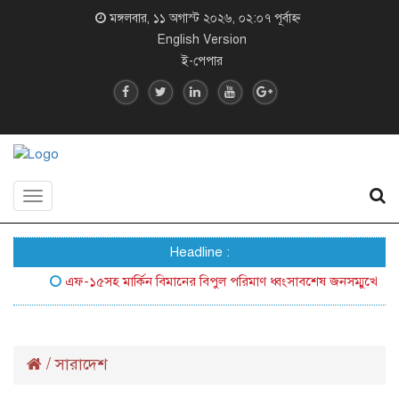
মঙ্গলবার, ১১ অগাস্ট ২০২৬, ০২:০৭ পূর্বাহ্ন
English Version
ই-পেপার
Toggle
navigation
Headline :
এফ-১৫সহ মার্কিন বিমানের বিপুল পরিমাণ ধ্বংসাবশেষ জনসম্মুখে আনল ইরা
/
সারাদেশ