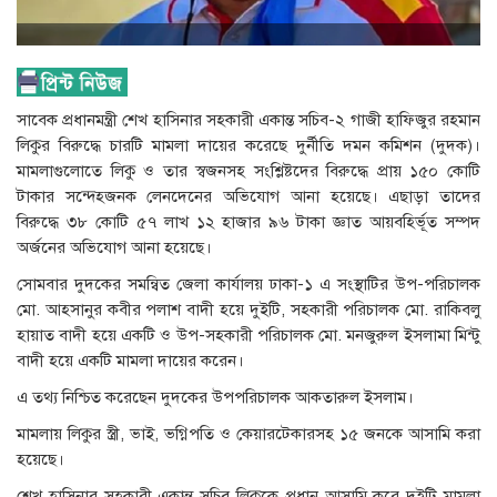
সাবেক প্রধানমন্ত্রী শেখ হাসিনার সহকারী একান্ত সচিব-২ গাজী হাফিজুর রহমান
লিকুর বিরুদ্ধে চারটি মামলা দায়ের করেছে দুর্নীতি দমন কমিশন (দুদক)।
মামলাগুলোতে লিকু ও তার স্বজনসহ সংশ্লিষ্টদের বিরুদ্ধে প্রায় ১৫০ কোটি
টাকার সন্দেহজনক লেনদেনের অভিযোগ আনা হয়েছে। এছাড়া তাদের
বিরুদ্ধে ৩৮ কোটি ৫৭ লাখ ১২ হাজার ৯৬ টাকা জ্ঞাত আয়বহির্ভূত সম্পদ
অর্জনের অভিযোগ আনা হয়েছে।
সোমবার দুদকের সমন্বিত জেলা কার্যালয় ঢাকা-১ এ সংস্থাটির উপ-পরিচালক
মো. আহসানুর কবীর পলাশ বাদী হয়ে দুইটি, সহকারী পরিচালক মো. রাকিবলু
হায়াত বাদী হয়ে একটি ও উপ-সহকারী পরিচালক মো. মনজুরুল ইসলামা মিন্টু
বাদী হয়ে একটি মামলা দায়ের করেন।
এ তথ্য নিশ্চিত করেছেন দুদকের উপপরিচালক আকতারুল ইসলাম।
মামলায় লিকুর স্ত্রী, ভাই, ভগ্নিপতি ও কেয়ারটেকারসহ ১৫ জনকে আসামি করা
হয়েছে।
শেখ হাসিনার সহকারী একান্ত সচিব লিকুকে প্রধান আসামি করে দুইটি মামলা