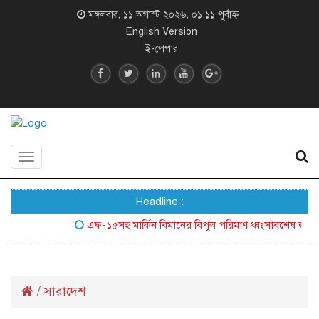
মঙ্গলবার, ১১ অগাস্ট ২০২৬, ০১:১১ পূর্বাহ্ন
English Version
ই-পেপার
Toggle
navigation
Headline :
এফ-১৫সহ মার্কিন বিমানের বিপুল পরিমাণ ধ্বংসাবশেষ জনসম্মুখে
/
সারাদেশ