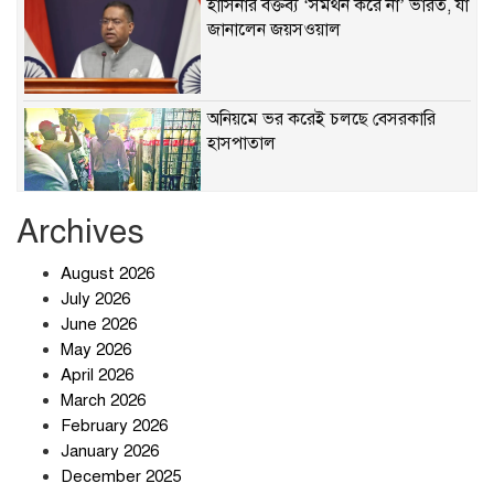
হাসিনার বক্তব্য ‘সমর্থন করে না’ ভারত, যা
জানালেন জয়সওয়াল
অনিয়মে ভর করেই চলছে বেসরকারি
হাসপাতাল
Archives
খাবারে ক্ষতিকর রাসায়নিক জীবাণু
August 2026
July 2026
June 2026
May 2026
April 2026
সৌদি আরব-পাকিস্তান-তুরস্কের প্রতিরক্ষা
চুক্তি নিয়ে ইরানের কড়া বার্তা
March 2026
February 2026
January 2026
December 2025
তিন শতাধিক অপরাধীর কবজায় দেশের