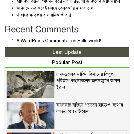
হাসিনার বক্তব্য ‘সমর্থন করে না’ ভারত, যা জানালেন জয়সওয়াল
অনিয়মে ভর করেই চলছে বেসরকারি হাসপাতাল
খাবারে ক্ষতিকর রাসায়নিক জীবাণু
Recent Comments
A WordPress Commenter
on
Hello world!
Last Update
Popular Post
এফ-১৫সহ মার্কিন বিমানের বিপুল
পরিমাণ ধ্বংসাবশেষ জনসম্মুখে আনল
ইরান
ক্যানসার ছড়িয়ে পড়েছে হাড়েও, ব্যথায়
কাতর জো বাইডেন