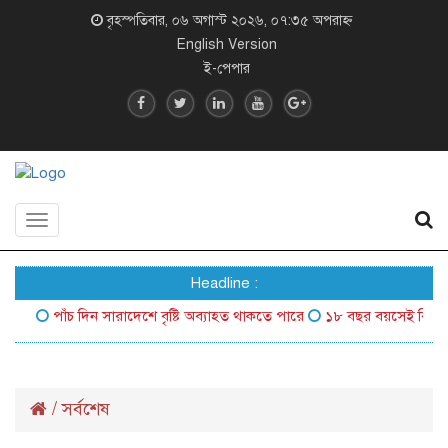
বৃহস্পতিবার, ০৬ অগাস্ট ২০২৬, ০৭:৩৫ অপরাহ্ন
English Version
ই-পেপার
Toggle
navigation
Headline :
পাঁচ দিন সারাদেশে বৃষ্টি অব্যাহত থাকতে পারে
১৮ বছর বয়সেই বিশ্বের সর্ব
/
সর্বশেষ