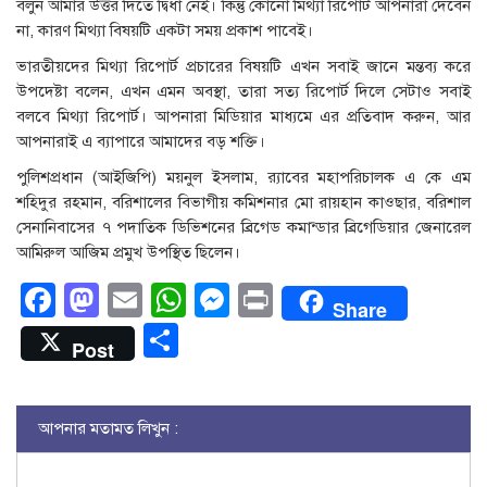
বলুন আমার উত্তর দিতে দ্বিধা নেই। কিন্তু কোনো মিথ্যা রিপোর্ট আপনারা দেবেন
না, কারণ মিথ্যা বিষয়টি একটা সময় প্রকাশ পাবেই।
ভারতীয়দের মিথ্যা রিপোর্ট প্রচারের বিষয়টি এখন সবাই জানে মন্তব্য করে
উপদেষ্টা বলেন, এখন এমন অবস্থা, তারা সত্য রিপোর্ট দিলে সেটাও সবাই
বলবে মিথ্যা রিপোর্ট। আপনারা মিডিয়ার মাধ্যমে এর প্রতিবাদ করুন, আর
আপনারাই এ ব্যাপারে আমাদের বড় শক্তি।
পুলিশপ্রধান (আইজিপি) ময়নুল ইসলাম, র‌্যাবের মহাপরিচালক এ কে এম
শহিদুর রহমান, বরিশালের বিভাগীয় কমিশনার মো রায়হান কাওছার, বরিশাল
সেনানিবাসের ৭ পদাতিক ডিভিশনের ব্রিগেড কমান্ডার ব্রিগেডিয়ার জেনারেল
আমিরুল আজিম প্রমুখ উপস্থিত ছিলেন।
Facebook
Mastodon
Email
WhatsApp
Messenger
Print
Share
Share
Post
আপনার মতামত লিখুন :