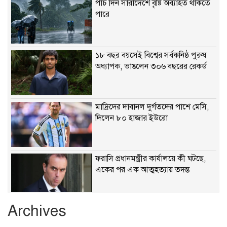
পাঁচ দিন সারাদেশে বৃষ্টি অব্যাহত থাকতে
পারে
১৮ বছর বয়সেই বিশ্বের সর্বকনিষ্ঠ পুরুষ
অধ্যাপক, ভাঙলেন ৩০৬ বছরের রেকর্ড
মাদ্রিদের দাবানল দুর্গতদের পাশে মেসি,
দিলেন ৮০ হাজার ইউরো
ফরাসি প্রধানমন্ত্রীর কার্যালয়ে কী ঘটছে,
একের পর এক আত্মহত্যায় তদন্ত
Archives
ছাত্রদল-শিবির সংঘর্ষে রণক্ষেত্র