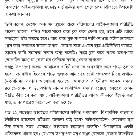
বৃহস্পতিবার দুপুরে বরিশাল জেলা পুলিশ লাইন্সের ড্রিল শেডে বরিশাল
বিভাগের আইন-শৃঙ্খলা সংক্রান্ত মতবিনিময় সভা শেষে প্রেস ব্রিফিংয়ে উপদেষ্টা
এ কথা জানান।
তিনি বলেন, দেশের অন্য সব স্থানের চেয়ে বরিশালের আইন-শৃঙ্খলা পরিস্থিতি
অনেক ভালো। যদিও মাঝে মাঝে রাস্তা ব্লক করে ফেলা হয়, তবে এটি রোধে
সবাইকে চেষ্টা করতে হবে। আর রাস্তা ব্লক না করে দাবি-দাওয়া সঠিক চ্যানেলে
প্লেস করা সবচেয়ে ভালো উপায়। আমার সঙ্গে এখানে ছাত্র প্রতিনিধিরা রয়েছে,
তাদের আমি সহায়তা করার জন্য বলেছি। রাস্তা ব্লক করে যাতে জনগণকে
ভোগান্তির মধ্যে না ফেলা হয় সেদিকে সবাই খেয়াল রাখবেন।
স্বরাষ্ট্র উপদেষ্টা বলেন, আমাদের বাহিনীগুলোকে জনবান্ধব করে গড়ে তুলতে
হবে। জনবান্ধব হিসেবে গড়ে তুলতে আমাদের চেষ্টা-পদক্ষেপ নিয়ে এখানে
(মতবিনিময় সভায়) আলোচনা হয়েছে। আমাদের বাহিনীরও অনেক সমস্যা
রয়েছে-যেমন গাড়ি, অর্থসহ নানান লজিস্টিক সমস্যা রয়েছে, সেগুলো যেমন
উন্নতি কীভাবে করা যায়, আইনশৃঙ্খলা পরিস্থিতির আরও কীভাবে উন্নতি করা
যায়, এ ব্যাপারেও আলোচনা করা হয়েছে।
গত ১২ নভেম্বর ভারতের পশ্চিমবঙ্গের কথিত গণমাধ্যম ‘রিপাবলিক বাংলা’র
ইউটিউব চ্যানেলে ‘চট্টগ্রাম আলাদা রাষ্ট্র হবে? মাউন্টব্যাটেন- নেহেরুর ভুল
ঠিক করার সময় এসেছে? ভারতের হস্তক্ষেপ জরুরি?’ শিরোনামে একটি
প্রতিবেদন প্রচার হয়। যেখানে উপস্থাপক ময়ূখ রঞ্জন ঘোষকে বেজায় উত্তেজিত