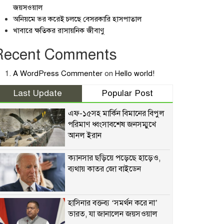
জয়সওয়াল
অনিয়মে ভর করেই চলছে বেসরকারি হাসপাতাল
খাবারে ক্ষতিকর রাসায়নিক জীবাণু
Recent Comments
A WordPress Commenter
on
Hello world!
Last Update
Popular Post
এফ-১৫সহ মার্কিন বিমানের বিপুল
পরিমাণ ধ্বংসাবশেষ জনসম্মুখে
আনল ইরান
ক্যানসার ছড়িয়ে পড়েছে হাড়েও,
ব্যথায় কাতর জো বাইডেন
হাসিনার বক্তব্য ‘সমর্থন করে না’
ভারত, যা জানালেন জয়সওয়াল