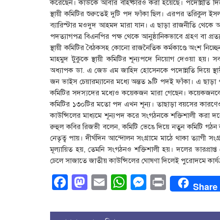
করেছেন। কাউকে আবার বহিষ্কারও করা হয়েছে। পদোন্নতি 
স্থায়ী কমিটির শুরুতেই দুটি পদ ফাঁকা ছিল। এরপর তরিকুল ই
ব্যারিস্টার মওদুদ আহমদ মারা যান। এ ছাড়া রাজনীতি থেকে 
পদত্যাগপত্র বিএনপির পক্ষ থেকে আনুষ্ঠানিকভাবে গ্রহণ বা প্রত
স্থায়ী কমিটির বৈঠকসহ কোনো রাজনৈতিক কর্মকাণ্ডে অংশ নিচ্
মাহমুদ টুকুকে স্থায়ী কমিটির শূন্যপদে নিয়োগ দেওয়া হয়
অধ্যাপক ডা. এ জেড এম জাহিদ হোসেনকে পদোন্নতি দিয়ে স্থা
জন ভাইস চেয়ারম্যানের মধ্যে অন্তত ৯টি পদই ফাঁকা। এ ছাড়া 
কমিটির সদস্যদের মধ্যেও কয়েকজন মারা গেছেন। কয়েকজনকে বহ
কমিটির ১৩০টির মতো পদ এখন শূন্য। তাছাড়া বয়সের কারণেও বে
কাউন্সিলের মাধ্যমে শূন্যপদ করে সংগঠনকে শক্তিশালী করা দল
রুহুল কবির রিজভী বলেন, কমিটি ভেঙে দিয়ে নতুন কমিটি গঠন 
নেতৃত্ব পায়। দীর্ঘদিন আন্দোলন সংগ্রামে মাঠে থাকা ত্যাগী সংগ
মূল্যায়িত হয়, তেমনি সংগঠনও শক্তিশালী হয়। দলের ভারপ্রাপ্
ঢেলে সাজাতে জাতীয় কাউন্সিলের ঘোষণা দিলেই পুরোদমে কার্যক্
Facebook
Mastodon
Email
WhatsApp
Messenge
Print
Share