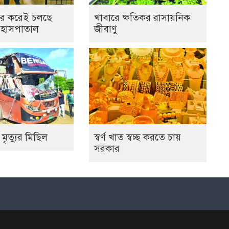
র করেই চলছে
খাবারে ক্ষতিকর রাসায়নিক
 হাসপাতাল
জীবাণু
 মৃত্যুর মিছিল
স্বর্ণ খাত স্বচ্ছ করতে চায়
সরকার