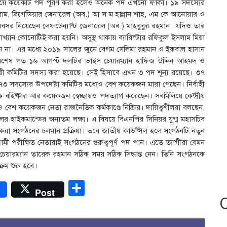
দিয়ে কয়েকটি পদ পূরণ করা হলেও অনেক পদ এখনো ফাঁকা। ১৯ সদস্যের
সলাম, ব্রিগেডিয়ার জেনারেল (অব.) আ স ম হান্নান শাহ, এম কে আনোয়ার ও
অবসর নিয়েছেন লেফটেন্যান্ট জেনারেল (অব.) মাহবুবুর রহমান। যদিও তার
্যাখ্যান কোনোটিই করা হয়নি। অসুস্থ থাকায় ব্যারিস্টার রফিকুল ইসলাম মিয়া
ছেন না। এর মধ্যে ২০১৯ সালের জুনে বেগম সেলিমা রহমান ও ইকবাল হাসান
। সবশেষ গত ১৬ আগস্ট দলটির ভাইস চেয়ারম্যান হাফিজ উদ্দিন আহমদ ও
য়ী কমিটির সদস্য করা হয়েছে। সেই হিসাবে এখন ৩ পদ শূন্য রয়েছে। ৩৭
৭৩ সদস্যের উপদেষ্টা কমিটির মধ্যেও বেশ কয়েকজন মারা গেছেন। নির্বাহী
িষ্কার আর কয়েকজন স্বেচ্ছায়ও পদত্যাগ করেছেন। সবমিলিয়ে কেন্দ্রীয়
শ কয়েকজন নেতা রাজনৈতিক কর্মকাণ্ডে নিষ্ক্রিয়। দায়িত্বশীলরা বলছেন,
ের হাইকমান্ডের অন্যতম লক্ষ্য। এ বিষয়ে বিএনপির সিনিয়র যুগ্ম মহাসচিব
করা সংগঠনের চলমান প্রক্রিয়া। তবে জাতীয় কাউন্সিল হলে সংগঠনটি নতুন
্রামী পরীক্ষিত নেতারাই সংগঠনের গুরুত্বপূর্ণ পদ পান। এতে ত্যাগীরা যেমন
ত চেয়ারম্যান তারেক রহমান সঠিক সময় সঠিক সিদ্ধান্ত নেন। তিনি সংগঠনকে
রম শুরু হবে।
r
Share
Post