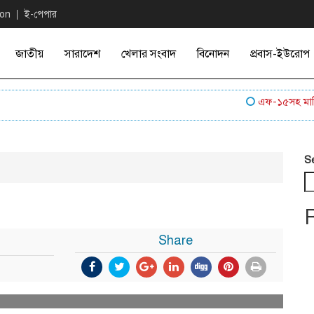
ion
ই-পেপার
জাতীয়
সারাদেশ
খেলার সংবাদ
বিনোদন
প্রবাস-ইউরোপ
এফ-১৫সহ মার্কিন বি
S
Share