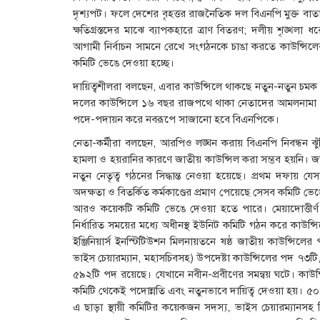
দৃশ্যপট। ফলে দেশের বৃহত্তর রাজনৈতিক দল বিএনপি মুক্ত বাতা
ক্ষতিগ্রস্তদের মাঝে ব্যাপকহারে ত্রাণ বিতরণ; দলীয় শৃঙ্খলা 
আগামী নির্বাচন সামনে রেখে সংগঠনকে চাঙা করতে কাউন্সিলে
কমিটি ভেঙে দেওয়া হচ্ছে।
দায়িত্বশীলরা বলছেন, এবার কাউন্সিলে থাকছে নতুন-নতুন চমক
দলের কাউন্সিলে ১৬ বছর রাজপথে থাকা নেতাদের আমলনামা অনুসার
পদে-পদায়ন করে নবরূপে সাজানো হবে বিএনপিকে।
নেতা-কর্মীরা বলছেন, আরপিও লঙ্ঘন করায় বিএনপি নিবন্ধন ঝুঁ
হামলা ও হয়রানির কারণে জাতীয় কাউন্সিল করা সম্ভব হয়নি। জাতী
নতুন নেতৃত্ব গঠনের সিদ্ধান্ত নেওয়া হয়েছে। প্রথম দফায় যেসব
অদক্ষতা ও বিতর্কিত কর্মকাণ্ডের প্রমাণ পেয়েছে সেসব কমিটি ভ
আরও কয়েকটি কমিটি ভেঙে দেওয়া হতে পারে। মেয়াদোত্তীর্ণ
নির্ধারিত সময়ের মধ্যে অধীনস্থ ইউনিট কমিটি গঠন করে কাউন্
ইঞ্জিনিয়ার্স ইনস্টিটিউশন মিলনায়তনে ষষ্ঠ জাতীয় কাউন্সিলের 
ভাইস চেয়ারম্যান, মহাসচিবসহ) উপদেষ্টা কাউন্সিলের পদ ৭৩টি,
৫৯২টি পদ রয়েছে। যেখানে নবীন-প্রবীণের সমন্বয় ঘটে। কাউন
কমিটি থেকেই পদোন্নতি এবং নতুনভাবে দায়িত্ব দেওয়া হয়। ৫০
এ ছাড়া স্থায়ী কমিটির কয়েকজন সদস্য, ভাইস চেয়ারম্যানসহ