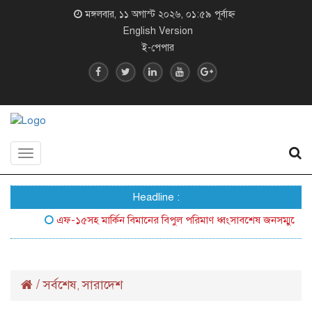
মঙ্গলবার, ১১ অগাস্ট ২০২৬, ০১:৫৯ পূর্বাহ্ন
English Version
ই-পেপার
Toggle
navigation
Headline :
এফ-১৫সহ মার্কিন বিমানের বিপুল পরিমাণ ধ্বংসাবশেষ জনসম্মুখে আনল ইর
/
সর্বশেষ
সারাদেশ
,