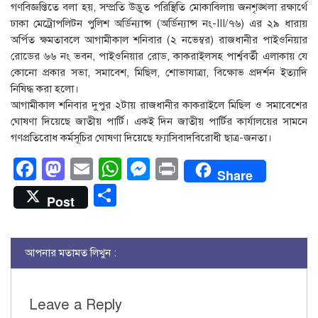
গণবিজ্ঞপ্তিতে বলা হয়, সম্প্রতি উদ্ভূত পরিস্থিতি মোকাবিলায় জনশৃঙ্খলা রক্ষার্থে
ঢাকা মেট্রোপলিটন পুলিশ অর্ডিন্যান্স (অর্ডিন্যান্স নং-III/৭৬) এর ২৯ ধারায়
অর্পিত ক্ষমতাবলে আগামীকাল শনিবার (২ নভেম্বর) রাজধানীর পাইওনিয়ার
রোডের ৬৬ নং ভবন, পাইওনিয়ার রোড, কাকরাইলসহ পার্শ্ববর্তী এলাকায় যে
কোনো প্রকার সভা, সমাবেশ, মিছিল, শোভাযাত্রা, বিক্ষোভ প্রদর্শন ইত্যাদি
নিষিদ্ধ করা হলো।
আগামীকাল শনিবার দুপুর ২টায় রাজধানীর কাকরাইলে মিছিল ও সমাবেশের
ঘোষণা দিয়েছে জাতীয় পার্টি। একই দিন জাতীয় পার্টির কার্যালয়ের সামনে
গণপ্রতিরোধ কর্মসূচির ঘোষণা দিয়েছে ফ্যাসিবাদবিরোধী ছাত্র-জনতা।
Facebook
Mastodon
Email
WhatsApp
Messenger
Print
Share
Share
Post
আপনার মতামত লিখুন :
Leave a Reply