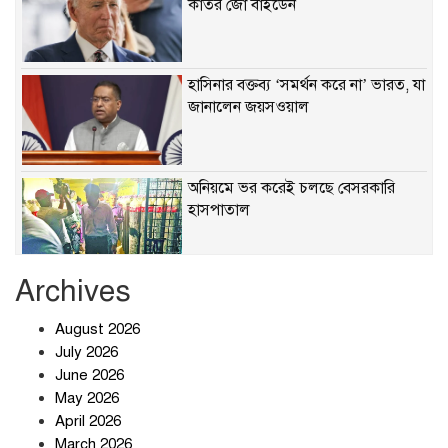
কাতর জো বাইডেন
হাসিনার বক্তব্য ‘সমর্থন করে না’ ভারত, যা
জানালেন জয়সওয়াল
অনিয়মে ভর করেই চলছে বেসরকারি
হাসপাতাল
Archives
খাবারে ক্ষতিকর রাসায়নিক জীবাণু
August 2026
July 2026
June 2026
May 2026
April 2026
সৌদি আরব-পাকিস্তান-তুরস্কের প্রতিরক্ষা
চুক্তি নিয়ে ইরানের কড়া বার্তা
March 2026