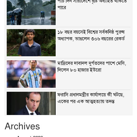
পাঁচ দিন সারাদেশে বৃষ্টি অব্যাহত থাকতে
পারে
১৮ বছর বয়সেই বিশ্বের সর্বকনিষ্ঠ পুরুষ
অধ্যাপক, ভাঙলেন ৩০৬ বছরের রেকর্ড
মাদ্রিদের দাবানল দুর্গতদের পাশে মেসি,
দিলেন ৮০ হাজার ইউরো
ফরাসি প্রধানমন্ত্রীর কার্যালয়ে কী ঘটছে,
একের পর এক আত্মহত্যায় তদন্ত
Archives
ছাত্রদল-শিবির সংঘর্ষে রণক্ষেত্র