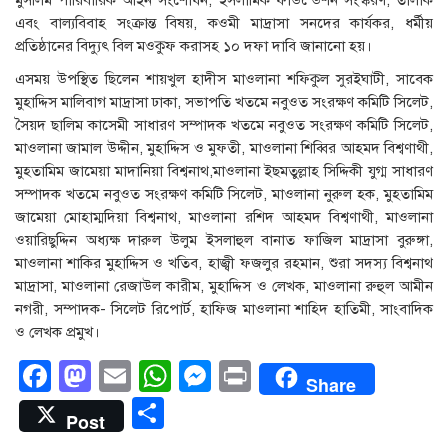
মুসলিম পারিবারিক আইন সংশোধন, ইসলামিক ফাউন্ডেশন সংস্করণ, তালাক
এবং বাল্যবিবাহ সংক্রান্ত বিষয়, কওমী মাদ্রাসা সনদের কার্যকর, ধর্মীয়
প্রতিষ্ঠানের বিদ্যুৎ বিল মওকুফ করাসহ ১০ দফা দাবি জানানো হয়।
এসময় উপস্থিত ছিলেন শায়খুল হাদীস মাওলানা শফিকুল সুরইঘাটী, সাবেক
মুহাদ্দিস মালিবাগ মাদ্রাসা ঢাকা, সভাপতি খতমে নবুওত সংরক্ষণ কমিটি সিলেট,
সৈয়দ ছালিম কাসেমী সাধারণ সম্পাদক খতমে নবুওত সংরক্ষণ কমিটি সিলেট,
মাওলানা জামাল উদ্দীন, মুহাদ্দিস ও মুফতী, মাওলানা শিব্বির আহমদ বিশ্বণাথী,
মুহতামিম জামেয়া মাদানিয়া বিশ্বনাথ,মাওলানা ইছমতুল্লাহ সিদ্দিকী যুগ্ম সাধারণ
সম্পাদক খতমে নবুওত সংরক্ষণ কমিটি সিলেট, মাওলানা নুরুল হক, মুহতামিম
জামেয়া মোহাম্মদিয়া বিশ্বনাথ, মাওলানা রশিদ আহমদ বিশ্বণাথী, মাওলানা
ওয়ারিছুদ্দিন অধ্যক্ষ দারুল উলুম ইসলাহুল বানাত ফাজিল মাদ্রাসা বুরুঙ্গা,
মাওলানা শাকির মুহাদ্দিস ও খতিব, হাজ্বী ফজলুর রহমান, শুরা সদস্য বিশ্বনাথ
মাদ্রাসা, মাওলানা রেজাউল কারীম, মুহাদ্দিস ও লেখক, মাওলানা রুহুল আমীন
নগরী, সম্পাদক- সিলেট রিপোর্ট, হাফিজ মাওলানা শাহিদ হাতিমী, সাংবাদিক
ও লেখক প্রমুখ।
Facebook
Mastodon
Email
WhatsApp
Messenger
Print
Share
Share
Post