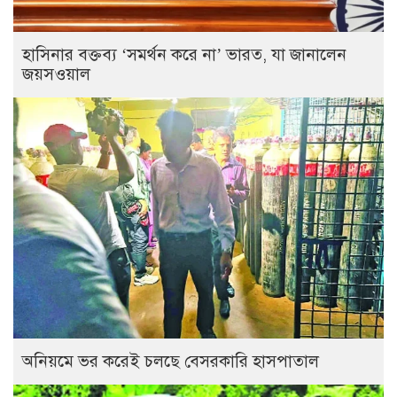
হাসিনার বক্তব্য ‘সমর্থন করে না’ ভারত, যা জানালেন
জয়সওয়াল
অনিয়মে ভর করেই চলছে বেসরকারি হাসপাতাল