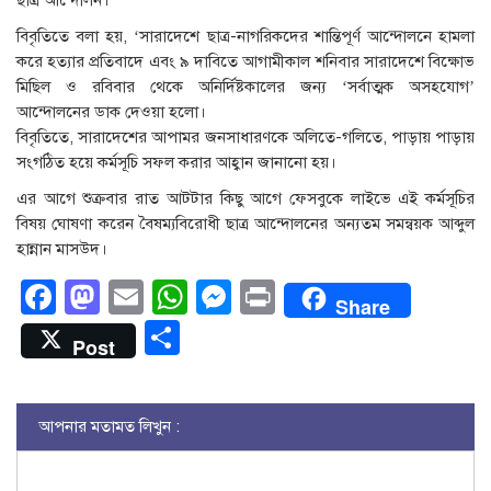
ছাত্র আন্দোলন।
বিবৃতিতে বলা হয়, ‘সারাদেশে ছাত্র-নাগরিকদের শান্তিপূর্ণ আন্দোলনে হামলা
করে হত্যার প্রতিবাদে এবং ৯ দাবিতে আগামীকাল শনিবার সারাদেশে বিক্ষোভ
মিছিল ও রবিবার থেকে অনির্দিষ্টকালের জন্য ‘সর্বাত্মক অসহযোগ’
আন্দোলনের ডাক দেওয়া হলো।
বিবৃতিতে, সারাদেশের আপামর জনসাধারণকে অলিতে-গলিতে, পাড়ায় পাড়ায়
সংগঠিত হয়ে কর্মসূচি সফল করার আহ্বান জানানো হয়।
এর আগে শুক্রবার রাত আটটার কিছু আগে ফেসবুকে লাইভে এই কর্মসূচির
বিষয় ঘোষণা করেন বৈষম্যবিরোধী ছাত্র আন্দোলনের অন্যতম সমন্বয়ক আব্দুল
হান্নান মাসউদ।
Facebook
Mastodon
Email
WhatsApp
Messenger
Print
Share
Share
Post
আপনার মতামত লিখুন :