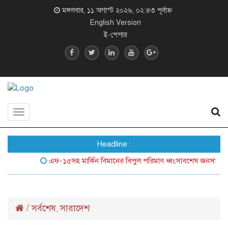
মঙ্গলবার, ১১ অগাস্ট ২০২৬, ০২:৪৩ পূর্বাহ্ন
English Version
ই-পেপার
Toggle
navigation
Headline :
এফ-১৫সহ মার্কিন বিমানের বিপুল পরিমাণ ধ্বংসাবশেষ জনসম্মুখে আনল
/
সর্বশেষ
সারাদেশ
,