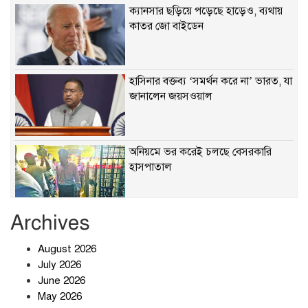
ক্যানসার ছড়িয়ে পড়েছে হাড়েও, ব্যথায়
কাতর জো বাইডেন
হাসিনার বক্তব্য ‘সমর্থন করে না’ ভারত, যা
জানালেন জয়সওয়াল
অনিয়মে ভর করেই চলছে বেসরকারি
হাসপাতাল
Archives
খাবারে ক্ষতিকর রাসায়নিক জীবাণু
August 2026
July 2026
June 2026
May 2026